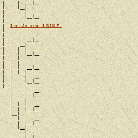
|     |   __|__

|     |__|

|        |   __

|        |__|__

|

|--
Jean Antoine JUNIQUE 
|

|            __

|         __|__

|      __|

|     |  |   __

|     |  |__|__

|   __|

|  |  |      __

|  |  |   __|__

|  |  |__|

|  |     |   __

|  |     |__|__

|__|

   |         __

   |      __|__

   |   __|

   |  |  |   __

   |  |  |__|__

   |__|

      |      __

      |   __|__

      |__|

         |   __
