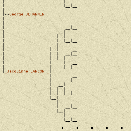
|                         |   __

|                         |__|__

|

|--
George JEHANNIN 
|

|                             __

|                          __|__

|                       __|

|                      |  |   __

|                      |  |__|__

|                    __|

|                   |  |      __

|                   |  |   __|__

|                   |  |__|

|                   |     |   __

|                   |     |__|__

|
_Jacquinne LANCON _
|

                    |         __

                    |      __|__

                    |   __|

                    |  |  |   __

                    |  |  |__|__

                    |__|

                       |      __

                       |   __|__

                       |__|

                          |   __
