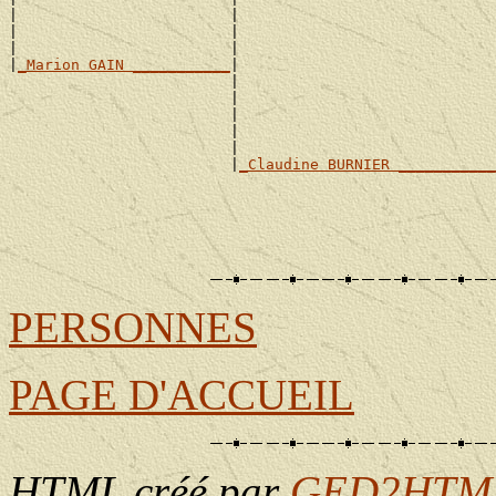
|                        |                             
|                        |                             
|                        |                             
|
_Marion GAIN ___________
|

                         |                             
                         |                             
                         |                             
                         |                             
                         |                             
                         |
_Claudine BURNIER ___________
                                                       
                                                       
                                                       
                                                       
PERSONNES
PAGE D'ACCUEIL
HTML créé par
GED2HTML 