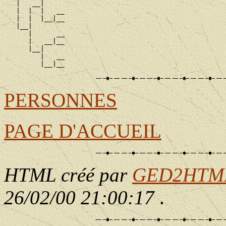
   |   __|

   |  |  |   __

   |  |  |__|__

   |__|

      |      __

      |   __|__

      |__|

         |   __

PERSONNES
PAGE D'ACCUEIL
HTML créé par
GED2HTML 
26/02/00 21:00:17
.