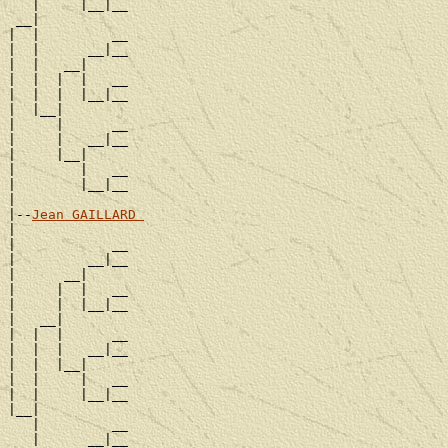
   |     |__|__

 __|

|  |         __

|  |      __|__

|  |   __|

|  |  |  |   __

|  |  |  |__|__

|  |__|

|     |      __

|     |   __|__

|     |__|

|        |   __

|        |__|__

|

|--
Jean GAILLARD 
|

|            __

|         __|__

|      __|

|     |  |   __

|     |  |__|__

|   __|

|  |  |      __

|  |  |   __|__

|  |  |__|

|  |     |   __

|  |     |__|__

|__|

   |         __

   |      __|__
