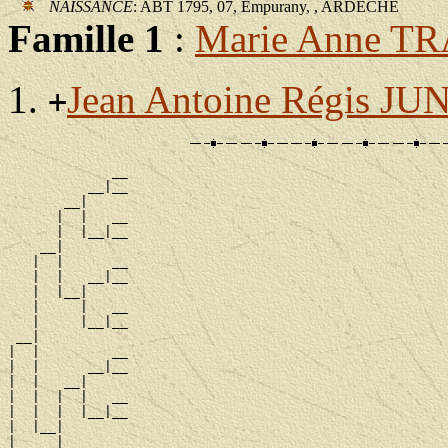
NAISSANCE
: ABT 1795, 07, Empurany, , ARDECHE
Famille 1
:
Marie Anne T
Jean Antoine Régis J
+
             __

          __|__

       __|

      |  |   __

      |  |__|__

    __|

   |  |      __

   |  |   __|__

   |  |__|

   |     |   __

   |     |__|__

 __|

|  |         __

|  |      __|__

|  |   __|

|  |  |  |   __

|  |  |  |__|__

|  |__|

|     |      __
