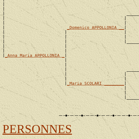
|                                                      
|                                                      
|                                                 _____
|                                                |     
|                                                |     
|                         
_Domenico APPOLLONIA __
|

|                        |                       |     
|                        |                       |     
|                        |                       |_____
|                        |                             
|                        |                             
|
_Anna Maria APPOLLONIA _
|

                         |                             
                         |                             
                         |                        _____
                         |                       |     
                         |                       |     
                         |
_Maria SCOLARI ________
|

                                                 |     
                                                 |     
                                                 |_____
                                                       
PERSONNES