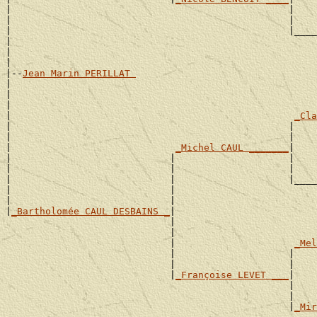
|                                                 |    
|                                                 |    
|                                                 |____
|                                                      
|                                                      
|

|--
Jean Marin PERILLAT 
|

|                                                      
|                                                      
|                                                  
_Cla
|                                                 |    
|                                                 |    
|                             
_Michel CAUL _______
|

|                            |                    |    
|                            |                    |    
|                            |                    |____
|                            |                         
|                            |                         
|
_Bartholomée CAUL DESBAINS _
|

                             |                         
                             |                         
                             |                     
_Mel
                             |                    |    
                             |                    |    
                             |
_Françoise LEVET ___
|

                                                  |    
                                                  |    
                                                  |
_Mir