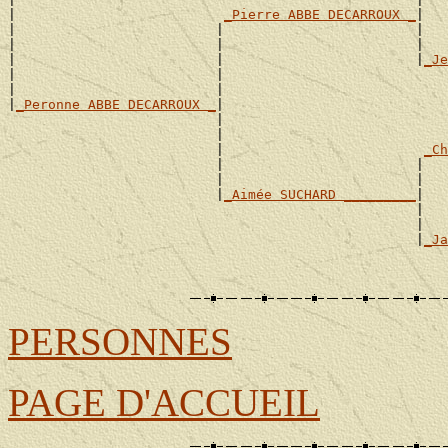
|                          
_Pierre ABBE DECARROUX _
|

|                         |                        |   
|                         |                        |   
|                         |                        |
_Je
|                         |                            
|                         |                            
|
_Peronne ABBE DECARROUX _
|

                          |                            
                          |                            
                          |                         
_Ch
                          |                        |   
                          |                        |   
                          |
_Aimée SUCHARD _________
|

                                                   |   
                                                   |   
                                                   |
_Ja
                                                       
PERSONNES
PAGE D'ACCUEIL