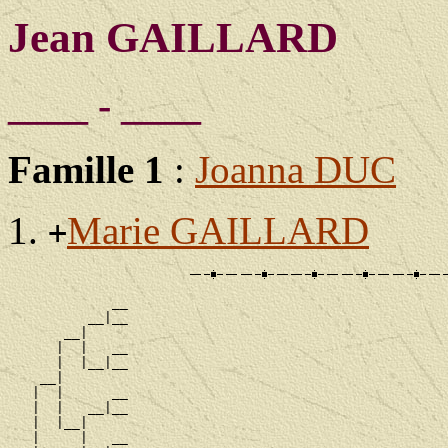
Jean GAILLARD
____ - ____
Famille 1
:
Joanna DUC
Marie GAILLARD
+
             __

          __|__

       __|

      |  |   __

      |  |__|__

    __|

   |  |      __

   |  |   __|__

   |  |__|

   |     |   __
