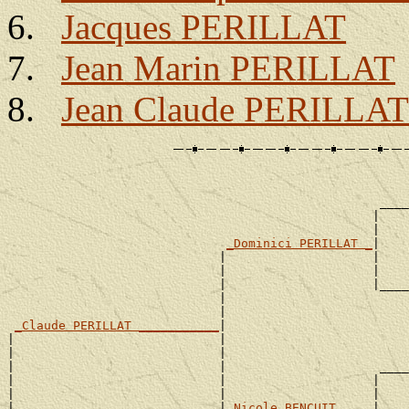
Jacques PERILLAT
Jean Marin PERILLAT
Jean Claude PERILLAT
                                                       
                                                       
                                                   ____
                                                  |    
                                                  |    
_Dominici PERILLAT _
|

                             |                    |    
                             |                    |    
                             |                    |____
                             |                         
                             |                         
_Claude PERILLAT ___________
|

|                            |                         
|                            |                         
|                            |                     ____
|                            |                    |    
|                            |                    |    
|                            |
_Nicole BENCUIT ____
|
