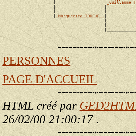
                     |                     
_Guillaume T
                     |                    |            
                     |                    |            
                     |
_Marguerite TOUCHE _
|

                                          |            
                                          |            
                                          |____________
                                                       
PERSONNES
PAGE D'ACCUEIL
HTML créé par
GED2HTML 
26/02/00 21:00:17
.