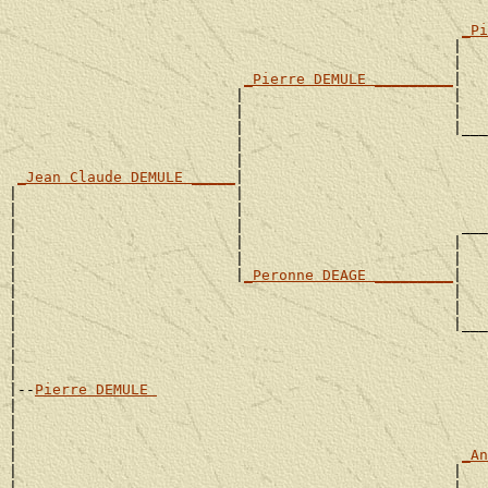
                                                       
_Pi
                                                   |   
                                                   |   
_Pierre DEMULE _________
|

                          |                        |   
                          |                        |   
                          |                        |___
                          |                            
                          |                            
_Jean Claude DEMULE _____
|

|                         |                            
|                         |                            
|                         |                         ___
|                         |                        |   
|                         |                        |   
|                         |
_Peronne DEAGE _________
|

|                                                  |   
|                                                  |   
|                                                  |___
|                                                      
|                                                      
|

|--
Pierre DEMULE 
|

|                                                      
|                                                      
|                                                   
_An
|                                                  |   
|                                                  |   