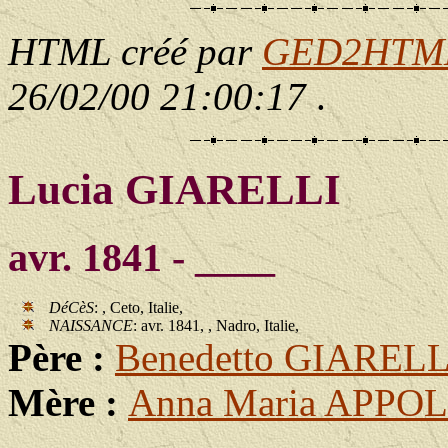
HTML créé par
GED2HTML 
26/02/00 21:00:17
.
Lucia GIARELLI
avr. 1841 - ____
DéCèS
: , Ceto, Italie,
NAISSANCE
: avr. 1841, , Nadro, Italie,
Père :
Benedetto GIARELL
Mère :
Anna Maria APPO