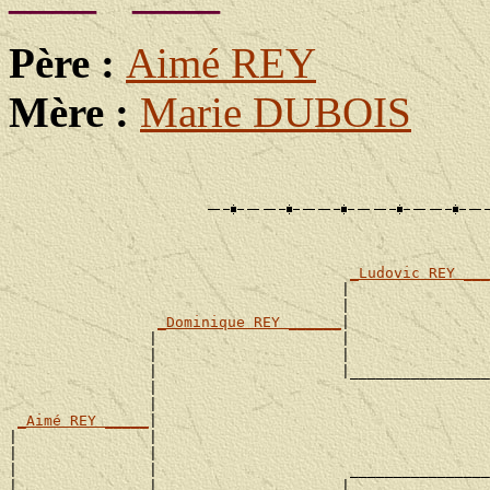
Père :
Aimé REY
Mère :
Marie DUBOIS
                                                       
                                                       
_Ludovic REY ___
                                      |                
                                      |                
_Dominique REY ______
|

                |                     |                
                |                     |                
                |                     |________________
                |                                      
                |                                      
_Aimé REY _____
|

|               |                                      
|               |                                      
|               |                      ________________
|               |                     |                