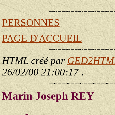
                                                       
PERSONNES
PAGE D'ACCUEIL
HTML créé par
GED2HTML 
26/02/00 21:00:17
.
Marin Joseph REY
____ - ____