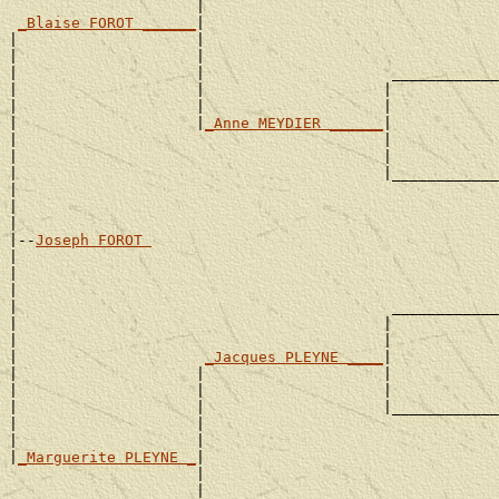
                     |                                 
_Blaise FOROT ______
|

|                    |                                 
|                    |                                 
|                    |                     ____________
|                    |                    |            
|                    |                    |            
|                    |
_Anne MEYDIER ______
|

|                                         |            
|                                         |            
|                                         |____________
|                                                      
|                                                      
|

|--
Joseph FOROT 
|

|                                                      
|                                                      
|                                          ____________
|                                         |            
|                                         |            
|                     
_Jacques PLEYNE ____
|

|                    |                    |            
|                    |                    |            
|                    |                    |____________
|                    |                                 
|                    |                                 
|
_Marguerite PLEYNE _
|

                     |                                 
                     |                                 