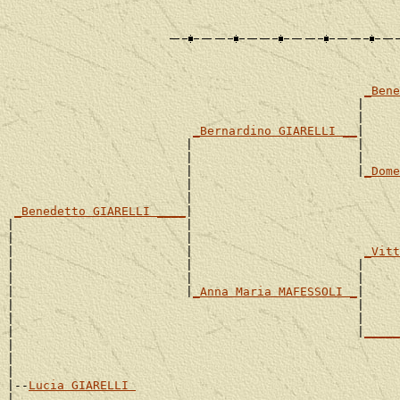
_Bene
                                                 |     
                                                 |     
_Bernardino GIARELLI __
|

                         |                       |     
                         |                       |     
                         |                       |
_Dome
                         |                             
                         |                             
_Benedetto GIARELLI ____
|

|                        |                             
|                        |                             
|                        |                        
_Vitt
|                        |                       |     
|                        |                       |     
|                        |
_Anna Maria MAFESSOLI _
|

|                                                |     
|                                                |     
|                                                |
_____
|                                                      
|                                                      
|

|--
Lucia GIARELLI 
|
