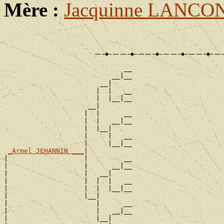
Mère :
Jacquinne LANCO
                              __

                           __|__

                        __|

                       |  |   __

                       |  |__|__

                     __|

                    |  |      __

                    |  |   __|__

                    |  |__|

                    |     |   __

                    |     |__|__

_Armel JEHANNIN ___
|

|                   |         __

|                   |      __|__

|                   |   __|

|                   |  |  |   __

|                   |  |  |__|__

|                   |__|

|                      |      __

|                      |   __|__

|                      |__|
