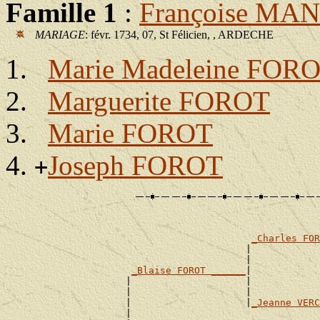
Famille 1
:
Françoise MA
MARIAGE
: févr. 1734, 07, St Félicien, , ARDECHE
Marie Madeleine FOR
Marguerite FOROT
Marie FOROT
Joseph FOROT
+
_Charles FOR
                                          |            
                                          |            
_Blaise FOROT ______
|

                     |                    |            
                     |                    |            
                     |                    |
_Jeanne VERC
                     |                                 