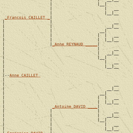
                    |                   |__|

                    |                      |   __

                    |                      |__|__

_François CAILLET _
|

|                   |                          __

|                   |                       __|__

|                   |                    __|

|                   |                   |  |   __

|                   |                   |  |__|__

|                   |
_Anne REYNAUD _____
|

|                                       |      __

|                                       |   __|__

|                                       |__|

|                                          |   __

|                                          |__|__

|

|--
Anne CAILLET 
|

|                                              __

|                                           __|__

|                                        __|

|                                       |  |   __

|                                       |  |__|__

|                    
_Antoine DAVID ____
|

|                   |                   |      __

|                   |                   |   __|__

|                   |                   |__|

|                   |                      |   __

|                   |                      |__|__
