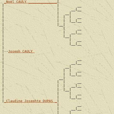
_Noël CAULY ______________
|

|                          |         __

|                          |      __|__

|                          |   __|

|                          |  |  |   __

|                          |  |  |__|__

|                          |__|

|                             |      __

|                             |   __|__

|                             |__|

|                                |   __

|                                |__|__

|

|--
Joseph CAULY 
|

|                                    __

|                                 __|__

|                              __|

|                             |  |   __

|                             |  |__|__

|                           __|

|                          |  |      __

|                          |  |   __|__

|                          |  |__|

|                          |     |   __

|                          |     |__|__

|
_Claudine Josephte DUPAS _
|

                           |         __

                           |      __|__

                           |   __|
