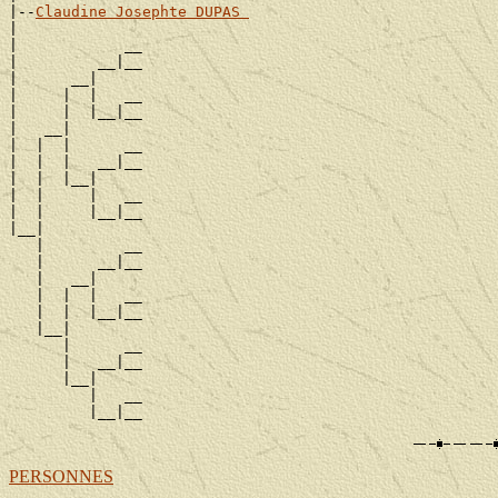
|--
Claudine Josephte DUPAS 
|

|            __

|         __|__

|      __|

|     |  |   __

|     |  |__|__

|   __|

|  |  |      __

|  |  |   __|__

|  |  |__|

|  |     |   __

|  |     |__|__

|__|

   |         __

   |      __|__

   |   __|

   |  |  |   __

   |  |  |__|__

   |__|

      |      __

      |   __|__

      |__|

         |   __

PERSONNES