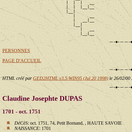
                           |  |  |   __

                           |  |  |__|__

                           |__|

                              |      __

                              |   __|__

                              |__|

                                 |   __

PERSONNES
PAGE D'ACCUEIL
HTML créé par
GED2HTML v3.5-WIN95 (Jul 20 1998)
le 26/02/00
Claudine Josephte DUPAS
1701 - oct. 1751
DéCèS
: oct. 1751, 74, Petit Bornand, , HAUTE SAVOIE
NAISSANCE
: 1701