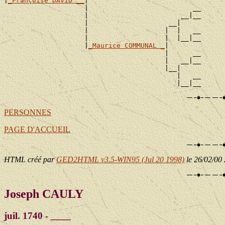
|
_Françoise DAVID __
|

                    |                          __

                    |                       __|__

                    |                    __|

                    |                   |  |   __

                    |                   |  |__|__

                    |
_Maurice COMMUNAL _
|

                                        |      __

                                        |   __|__

                                        |__|

                                           |   __

PERSONNES
PAGE D'ACCUEIL
HTML créé par
GED2HTML v3.5-WIN95 (Jul 20 1998)
le 26/02/00
Joseph CAULY
juil. 1740 - ____