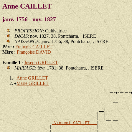
Anne CAILLET
janv. 1756 - nov. 1827
PROFESSION
: Cultivatrice
DéCèS
: nov. 1827, 38, Pontcharra, , ISERE
NAISSANCE
: janv. 1756, 38, Pontcharra, , ISERE
Père :
François CAILLET
Mère :
Françoise DAVID
Famille 1
:
Joseph GRILLET
MARIAGE
: févr. 1781, 38, Pontcharra, , ISERE
Anne GRILLET
Marie GRILLET
+
                                               __

                                            __|__

                                         __|

                                        |  |   __

                                        |  |__|__

_Vincent CAILLET __
|

                    |                   |      __

                    |                   |   __|__
