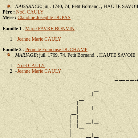
NAISSANCE
: juil. 1740, 74, Petit Bornand, , HAUTE SAVOI
Père :
Noël CAULY
Mère :
Claudine Josephte DUPAS
Famille 1
:
Marie FAVRE BONVIN
Jeanne Marie CAULY
Famille 2
:
Pernette Françoise DUCHAMP
MARIAGE
: juil. 1769, 74, Petit Bornand, , HAUTE SAVOIE
Noël CAULY
Jeanne Marie CAULY
+
                                     __

                                  __|__

                               __|

                              |  |   __

                              |  |__|__

                            __|

                           |  |      __

                           |  |   __|__

                           |  |__|

                           |     |   __

                           |     |__|__
