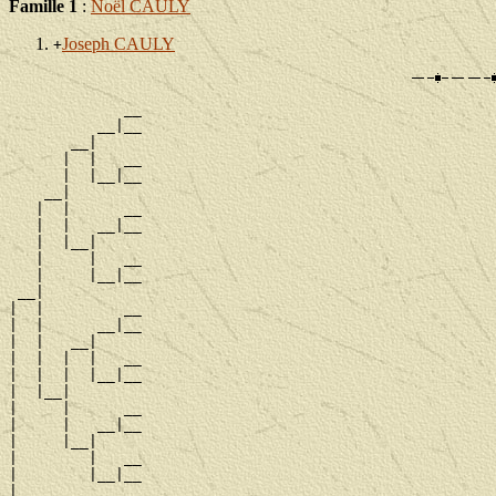
Famille 1
:
Noël CAULY
Joseph CAULY
+
             __

          __|__

       __|

      |  |   __

      |  |__|__

    __|

   |  |      __

   |  |   __|__

   |  |__|

   |     |   __

   |     |__|__

 __|

|  |         __

|  |      __|__

|  |   __|

|  |  |  |   __

|  |  |  |__|__

|  |__|

|     |      __

|     |   __|__

|     |__|

|        |   __

|        |__|__

|
