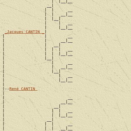
                     |  |__|__

                   __|

                  |  |      __

                  |  |   __|__

                  |  |__|

                  |     |   __

                  |     |__|__

_Jacques CANTIN _
|

|                 |         __

|                 |      __|__

|                 |   __|

|                 |  |  |   __

|                 |  |  |__|__

|                 |__|

|                    |      __

|                    |   __|__

|                    |__|

|                       |   __

|                       |__|__

|

|--
René CANTIN 
|

|                           __

|                        __|__

|                     __|

|                    |  |   __

|                    |  |__|__

|                  __|

|                 |  |      __

|                 |  |   __|__
