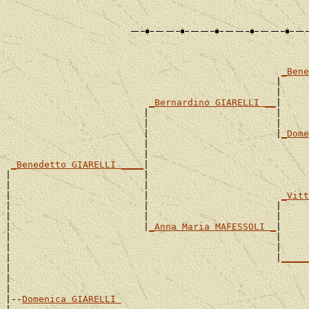
_Bene
                                                 |     
                                                 |     
_Bernardino GIARELLI __
|

                         |                       |     
                         |                       |     
                         |                       |
_Dome
                         |                             
                         |                             
_Benedetto GIARELLI ____
|

|                        |                             
|                        |                             
|                        |                        
_Vitt
|                        |                       |     
|                        |                       |     
|                        |
_Anna Maria MAFESSOLI _
|

|                                                |     
|                                                |     
|                                                |
_____
|                                                      
|                                                      
|

|--
Domenica GIARELLI 