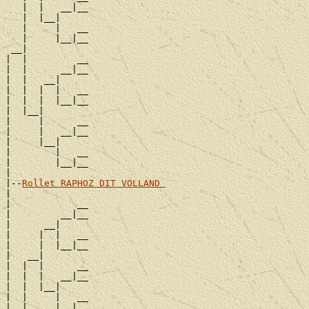
   |  |   __|__

   |  |__|

   |     |   __

   |     |__|__

 __|

|  |         __

|  |      __|__

|  |   __|

|  |  |  |   __

|  |  |  |__|__

|  |__|

|     |      __

|     |   __|__

|     |__|

|        |   __

|        |__|__

|

|--
Rollet RAPHOZ DIT VOLLAND 
|

|            __

|         __|__

|      __|

|     |  |   __

|     |  |__|__

|   __|

|  |  |      __

|  |  |   __|__

|  |  |__|

|  |     |   __

|  |     |__|__
