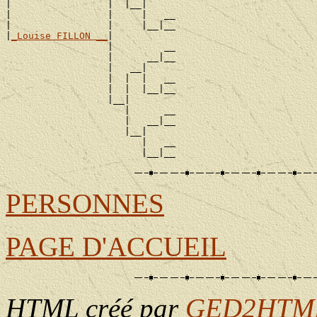
|                 |  |__|

|                 |     |   __

|                 |     |__|__

|
_Louise FILLON __
|

                  |         __

                  |      __|__

                  |   __|

                  |  |  |   __

                  |  |  |__|__

                  |__|

                     |      __

                     |   __|__

                     |__|

                        |   __

PERSONNES
PAGE D'ACCUEIL
HTML créé par
GED2HTML 