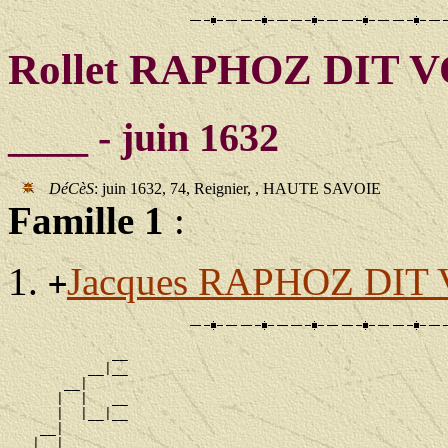
Rollet RAPHOZ DIT
____ - juin 1632
DéCèS
: juin 1632, 74, Reignier, , HAUTE SAVOIE
Famille 1
:
Jacques RAPHOZ DI
+
             __

          __|__

       __|

      |  |   __

      |  |__|__

    __|

   |  |      __
