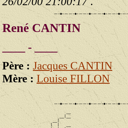
26/02/00 21:00:17
.
René CANTIN
____ - ____
Père :
Jacques CANTIN
Mère :
Louise FILLON
                            __

                         __|__

                      __|

                     |  |   __
