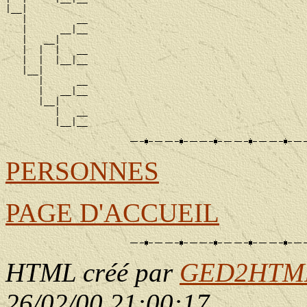
|__|

   |         __

   |      __|__

   |   __|

   |  |  |   __

   |  |  |__|__

   |__|

      |      __

      |   __|__

      |__|

         |   __

PERSONNES
PAGE D'ACCUEIL
HTML créé par
GED2HTML 
26/02/00 21:00:17
.