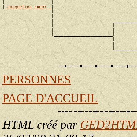
|                   |                                  
|
_Jacqueline SADDY _
|

                    |                                  
                    |                                  
                    |                         _________
                    |                        |         
                    |                        |         
                    |________________________|

                                             |         
                                             |         
                                             |_________
                                                       
PERSONNES
PAGE D'ACCUEIL
HTML créé par
GED2HTML 