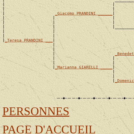
|                                             |        
|                                             |        
|                     
_Giacomo PRANDINI ______
|

|                    |                        |        
|                    |                        |        
|                    |                        |________
|                    |                                 
|                    |                                 
|
_Teresa PRANDINI ___
|

                     |                                
                     |                                 
                     |                         
_Benedet
                     |                        |        
                     |                        |        
                     |
_Marianna GIARELLI _____
|

                                              |       
                                              |        
                                              |
_Domenic
                                                      
                                                       
PERSONNES
PAGE D'ACCUEIL