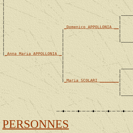
|

|                                                      
|                                                      
|                                                 _____
|                                                |     
|                                                |     
|                         
_Domenico APPOLLONIA __
|

|                        |                       |     
|                        |                       |     
|                        |                       |_____
|                        |                             
|                        |                             
|
_Anna Maria APPOLLONIA _
|

                         |                             
                         |                             
                         |                        _____
                         |                       |     
                         |                       |     
                         |
_Maria SCOLARI ________
|

                                                 |     
                                                 |     
                                                 |_____
                                                       
PERSONNES