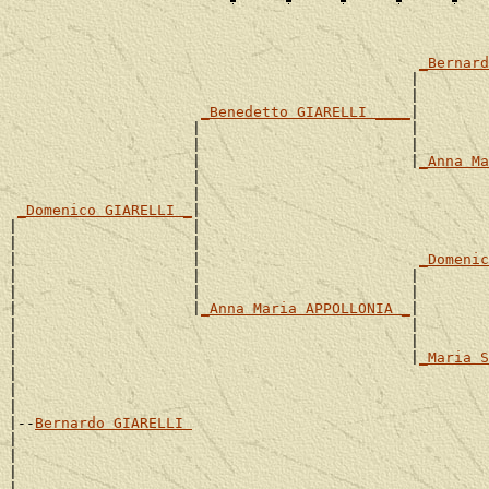
_Bernard
                                              |       
                                              |        
_Benedetto GIARELLI ____
|

                     |                        |        
                     |                        |        
                     |                        |
_Anna Ma
                     |                                 
                     |                                 
_Domenico GIARELLI _
|

|                    |                                 
|                    |                                 
|                    |                         
_Domenic
|                    |                        |        
|                    |                        |        
|                    |
_Anna Maria APPOLLONIA _
|

|                                             |        
|                                             |        
|                                             |
_Maria S
|                                                      
|                                                      
|

|--
Bernardo GIARELLI 
|

|                                                      
|                                                      
|                                              ________