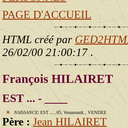
PAGE D'ACCUEIL
HTML créé par
GED2HTML 
26/02/00 21:00:17
.
François HILAIRET
EST ... - ____
NAISSANCE
: EST ... , 85, Venansault, , VENDEE
Père :
Jean HILAIRET