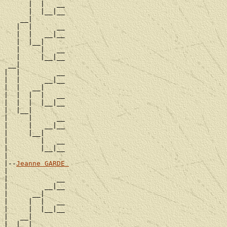
      |  |   __

      |  |__|__

    __|

   |  |      __

   |  |   __|__

   |  |__|

   |     |   __

   |     |__|__

 __|

|  |         __

|  |      __|__

|  |   __|

|  |  |  |   __

|  |  |  |__|__

|  |__|

|     |      __

|     |   __|__

|     |__|

|        |   __

|        |__|__

|

|--
Jeanne GARDE 
|

|            __

|         __|__

|      __|

|     |  |   __

|     |  |__|__

|   __|

|  |  |      __
