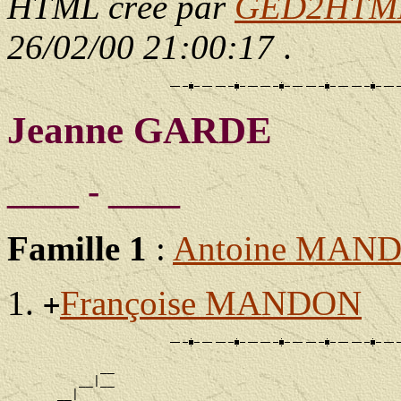
HTML créé par
GED2HTML 
26/02/00 21:00:17
.
Jeanne GARDE
____ - ____
Famille 1
:
Antoine MAN
Françoise MANDON
+
             __

          __|__

       __|
