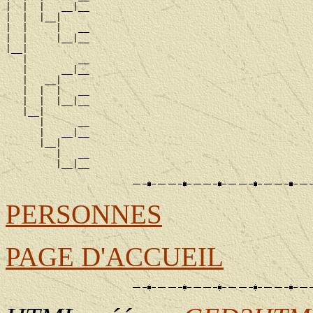
|  |  |   __|__

|  |  |__|

|  |     |   __

|  |     |__|__

|__|

   |         __

   |      __|__

   |   __|

   |  |  |   __

   |  |  |__|__

   |__|

      |      __

      |   __|__

      |__|

         |   __

PERSONNES
PAGE D'ACCUEIL