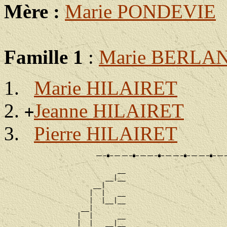
Mère :
Marie PONDEVIE
Famille 1
:
Marie BERLA
Marie HILAIRET
Jeanne HILAIRET
+
Pierre HILAIRET
                            __

                         __|__

                      __|

                     |  |   __

                     |  |__|__

                   __|

                  |  |      __

                  |  |   __|__
