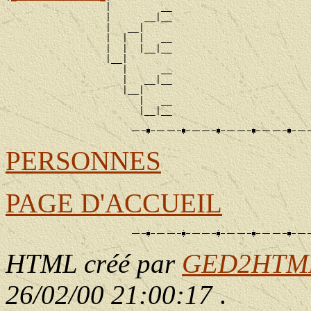
                  |         __

                  |      __|__

                  |   __|

                  |  |  |   __

                  |  |  |__|__

                  |__|

                     |      __

                     |   __|__

                     |__|

                        |   __

PERSONNES
PAGE D'ACCUEIL
HTML créé par
GED2HTML 
26/02/00 21:00:17
.