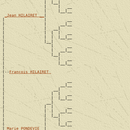
                  |  |__|

                  |     |   __

                  |     |__|__

_Jean HILAIRET __
|

|                 |         __

|                 |      __|__

|                 |   __|

|                 |  |  |   __

|                 |  |  |__|__

|                 |__|

|                    |      __

|                    |   __|__

|                    |__|

|                       |   __

|                       |__|__

|

|--
François HILAIRET 
|

|                           __

|                        __|__

|                     __|

|                    |  |   __

|                    |  |__|__

|                  __|

|                 |  |      __

|                 |  |   __|__

|                 |  |__|

|                 |     |   __

|                 |     |__|__

|
_Marie PONDEVIE _
|
