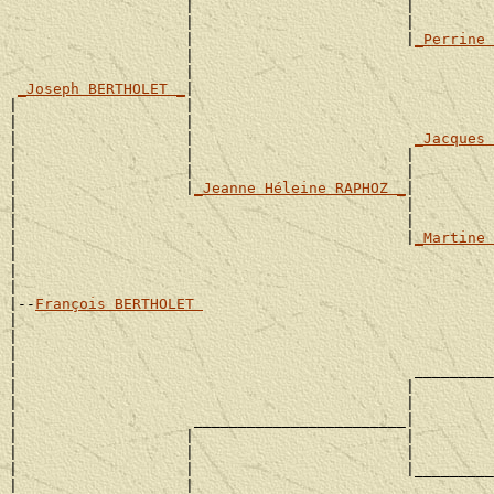
                    |                        |         
                    |                        |         
                    |                        |
_Perrine 
                    |                                  
                    |                                  
_Joseph BERTHOLET _
|

|                   |                                  
|                   |                                  
|                   |                         
_Jacques 
|                   |                        |         
|                   |                        |         
|                   |
_Jeanne Héleine RAPHOZ _
|

|                                            |         
|                                            |         
|                                            |
_Martine 
|                                                      
|                                                      
|

|--
François BERTHOLET 
|

|                                                      
|                                                      
|                                             _________
|                                            |         
|                                            |         
|                    ________________________|

|                   |                        |         
|                   |                        |         
|                   |                        |_________
|                   |                                  