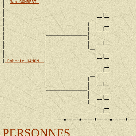
|--
Jan GOMBERT 
|

|                                         __

|                                      __|__

|                                   __|

|                                  |  |   __

|                                  |  |__|__

|                 _________________|

|                |                 |      __

|                |                 |   __|__

|                |                 |__|

|                |                    |   __

|                |                    |__|__

|
_Roberte HAMON _
|

                 |                        __

                 |                     __|__

                 |                  __|

                 |                 |  |   __

                 |                 |  |__|__

                 |_________________|

                                   |      __

                                   |   __|__

                                   |__|

                                      |   __

PERSONNES