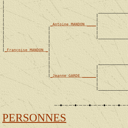
|                                                      
|                                                      
|                                         _____________
|                                        |             
|                                        |             
|                    
_Antoine MANDON ____
|

|                   |                    |             
|                   |                    |             
|                   |                    |_____________
|                   |                                  
|                   |                                  
|
_Françoise MANDON _
|

                    |                                  
                    |                                  
                    |                     _____________
                    |                    |             
                    |                    |             
                    |
_Jeanne GARDE ______
|

                                         |             
                                         |             
                                         |_____________
                                                       
PERSONNES