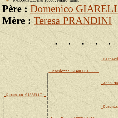
NAISSANCE
: mai 1863, , Nadro, Italie,
Père :
Domenico GIARELL
Mère :
Teresa PRANDINI
_Bernard
                                              |       
                                              |        
_Benedetto GIARELLI ____
|

                     |                        |        
                     |                        |        
                     |                        |
_Anna Ma
                     |                                 
                     |                                 
_Domenico GIARELLI _
|

|                    |                                 
|                    |                                 
|                    |                         
_Domenic
|                    |                        |        
|                    |                        |        