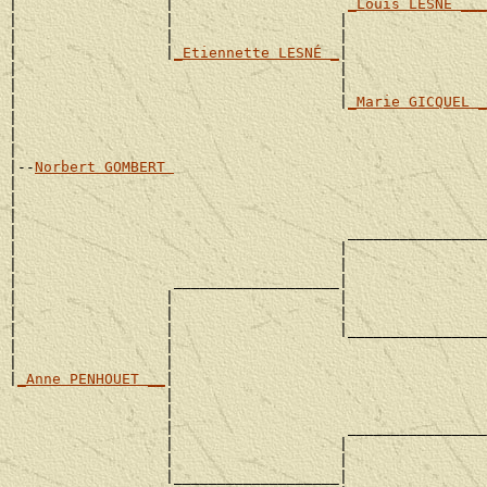
|                 |                    
_Louis LESNÉ ___
|                 |                   |                
|                 |                   |                
|                 |
_Etiennette LESNÉ _
|

|                                     |                
|                                     |                
|                                     |
_Marie GICQUEL _
|                                                      
|                                                      
|

|--
Norbert GOMBERT 
|

|                                                      
|                                                      
|                                      ________________
|                                     |                
|                                     |                
|                  ___________________|

|                 |                   |                
|                 |                   |                
|                 |                   |________________
|                 |                                    
|                 |                                    
|
_Anne PENHOUET __
|

                  |                                    
                  |                                    
                  |                    ________________
                  |                   |                
                  |                   |                
                  |___________________|
