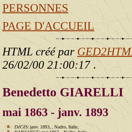
PERSONNES
PAGE D'ACCUEIL
HTML créé par
GED2HTML 
26/02/00 21:00:17
.
Benedetto GIARELLI
mai 1863 - janv. 1893
DéCèS
: janv. 1893, , Nadro, Italie,