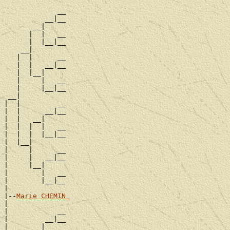
             __

          __|__

       __|

      |  |   __

      |  |__|__

    __|

   |  |      __

   |  |   __|__

   |  |__|

   |     |   __

   |     |__|__

 __|

|  |         __

|  |      __|__

|  |   __|

|  |  |  |   __

|  |  |  |__|__

|  |__|

|     |      __

|     |   __|__

|     |__|

|        |   __

|        |__|__

|

|--
Marie CHEMIN 
|

|            __

|         __|__

|      __|
