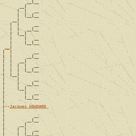
          __|__

       __|

      |  |   __

      |  |__|__

    __|

   |  |      __

   |  |   __|__

   |  |__|

   |     |   __

   |     |__|__

__
|

|  |         __

|  |      __|__

|  |   __|

|  |  |  |   __

|  |  |  |__|__

|  |__|

|     |      __

|     |   __|__

|     |__|

|        |   __

|        |__|__

|

|--
Jacques GOUDARD 
|

|            __

|         __|__

|      __|

|     |  |   __

|     |  |__|__
