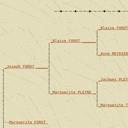
_Blaise FOROT
                                         |             
                                         |             
_Blaise FOROT ______
|

                    |                    |             
                    |                    |             
                    |                    |
_Anne MEYDIER
                    |                                  
                    |                                  
_Joseph FOROT _____
|

|                   |                                  
|                   |                                  
|                   |                     
_Jacques PLEY
|                   |                    |             
|                   |                    |             
|                   |
_Marguerite PLEYNE _
|

|                                        |             
|                                        |             
|                                        |
_Marguerite T
|                                                      
|                                                      
|

|--
Marguerite FOROT 
|
