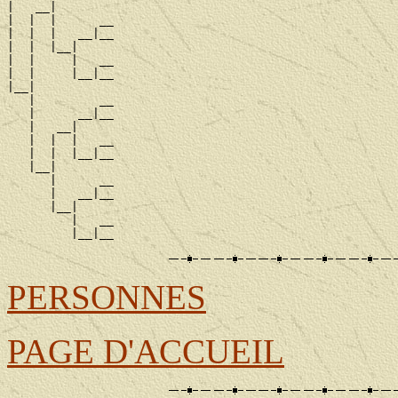
|   __|

|  |  |      __

|  |  |   __|__

|  |  |__|

|  |     |   __

|  |     |__|__

|__|

   |         __

   |      __|__

   |   __|

   |  |  |   __

   |  |  |__|__

   |__|

      |      __

      |   __|__

      |__|

         |   __

PERSONNES
PAGE D'ACCUEIL