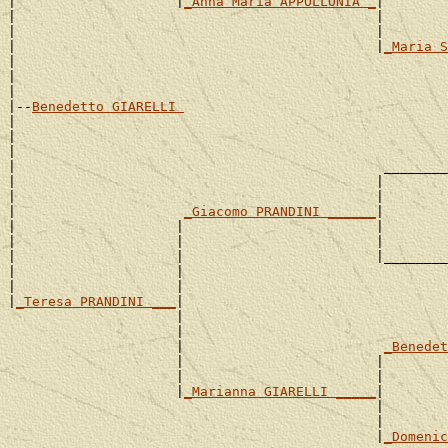
|                    |
_Anna Maria APPOLLONIA _
|

|                                             |        
|                                             |        
|                                             |
_Maria S
|                                                      
|                                                      
|

|--
Benedetto GIARELLI 
|

|                                                      
|                                                      
|                                              ________
|                                             |        
|                                             |        
|                     
_Giacomo PRANDINI ______
|

|                    |                        |        
|                    |                        |        
|                    |                        |________
|                    |                                 
|                    |                                 
|
_Teresa PRANDINI ___
|

                     |                                
                     |                                 
                     |                         
_Benedet
                     |                        |        
                     |                        |        
                     |
_Marianna GIARELLI _____
|

                                              |       
                                              |        
                                              |
_Domenic