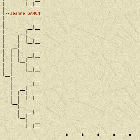
|        |__|__

|

|--
Jeanne GAMON 
|

|            __

|         __|__

|      __|

|     |  |   __

|     |  |__|__

|   __|

|  |  |      __

|  |  |   __|__

|  |  |__|

|  |     |   __

|  |     |__|__

|__|

   |         __

   |      __|__

   |   __|

   |  |  |   __

   |  |  |__|__

   |__|

      |      __

      |   __|__

      |__|

         |   __
