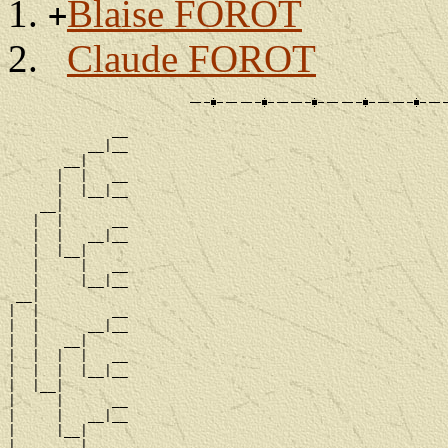
Blaise FOROT
+
Claude FOROT
             __

          __|__

       __|

      |  |   __

      |  |__|__

    __|

   |  |      __

   |  |   __|__

   |  |__|

   |     |   __

   |     |__|__

 __|

|  |         __

|  |      __|__

|  |   __|

|  |  |  |   __

|  |  |  |__|__

|  |__|

|     |      __

|     |   __|__

|     |__|

|        |   __
