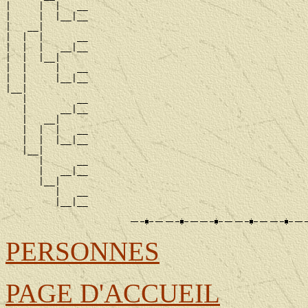
|     |  |   __

|     |  |__|__

|   __|

|  |  |      __

|  |  |   __|__

|  |  |__|

|  |     |   __

|  |     |__|__

|__|

   |         __

   |      __|__

   |   __|

   |  |  |   __

   |  |  |__|__

   |__|

      |      __

      |   __|__

      |__|

         |   __

PERSONNES
PAGE D'ACCUEIL