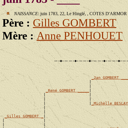
NAISSANCE
: juin 1783, 22, Le Hinglé, , COTES D'ARMOR
Père :
Gilles GOMBERT
Mère :
Anne PENHOUET
_Jan GOMBERT ___
                                      |                
                                      |                
_René GOMBERT _____
|

                  |                   |                
                  |                   |                
                  |                   |
_Michèlle BESLAY
                  |                                    
                  |                                    
_Gilles GOMBERT _
|

|                 |                                    
|                 |                                    