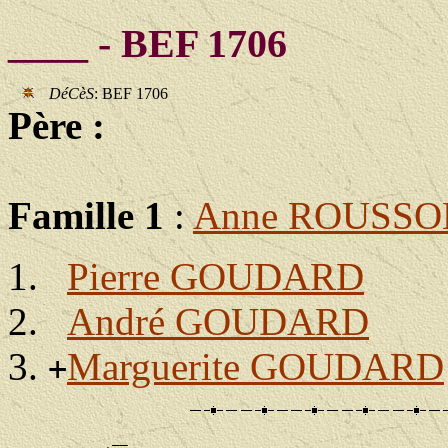
____ - BEF 1706
DéCèS
: BEF 1706
Père :
Famille 1
:
Anne ROUSSO
Pierre GOUDARD
André GOUDARD
Marguerite GOUDARD
+
             __
