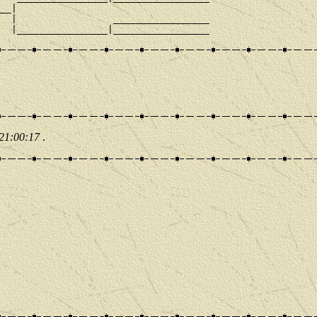
__|

  |                 _________________

 21:00:17
.