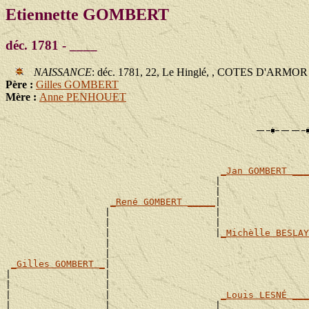
Etiennette GOMBERT
déc. 1781 - ____
NAISSANCE
: déc. 1781, 22, Le Hinglé, , COTES D'ARMOR
Père :
Gilles GOMBERT
Mère :
Anne PENHOUET
_Jan GOMBERT ___
                                      |                
                                      |                
_René GOMBERT _____
|

                  |                   |                
                  |                   |                
                  |                   |
_Michèlle BESLAY
                  |                                    
                  |                                    
_Gilles GOMBERT _
|

|                 |                                    
|                 |                                    
|                 |                    
_Louis LESNÉ ___
|                 |                   |                