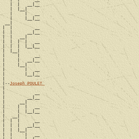
   |  |   __|__

   |  |__|

   |     |   __

   |     |__|__

 __|

|  |         __

|  |      __|__

|  |   __|

|  |  |  |   __

|  |  |  |__|__

|  |__|

|     |      __

|     |   __|__

|     |__|

|        |   __

|        |__|__

|

|--
Joseph POULET 
|

|            __

|         __|__

|      __|

|     |  |   __

|     |  |__|__

|   __|

|  |  |      __

|  |  |   __|__

|  |  |__|

|  |     |   __
