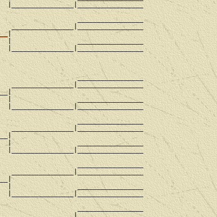
  |________________|_________________

                    _________________

   ________________|_________________

__
|

  |                 _________________

  |________________|_________________

                    _________________

   ________________|_________________

__|

  |                 _________________

  |________________|_________________

                    _________________

   ________________|_________________

__|

  |                 _________________

  |________________|_________________

                    _________________

   ________________|_________________

__|

  |                 _________________

  |________________|_________________

                    _________________

   ________________|_________________
