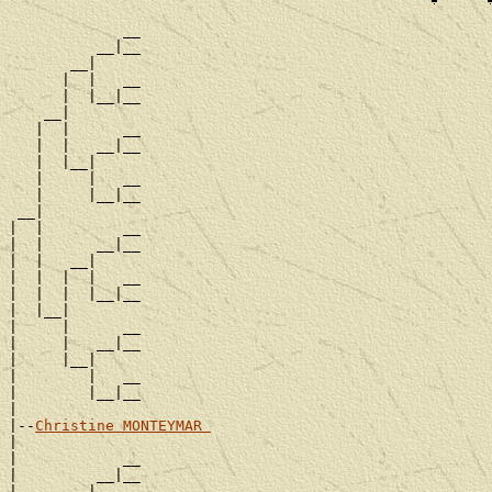
             __

          __|__

       __|

      |  |   __

      |  |__|__

    __|

   |  |      __

   |  |   __|__

   |  |__|

   |     |   __

   |     |__|__

 __|

|  |         __

|  |      __|__

|  |   __|

|  |  |  |   __

|  |  |  |__|__

|  |__|

|     |      __

|     |   __|__

|     |__|

|        |   __

|        |__|__

|

|--
Christine MONTEYMAR 
|

|            __

|         __|__

|      __|
