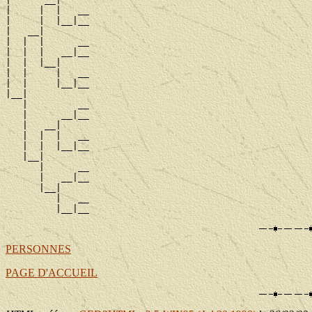
|     |  |   __

|     |  |__|__

|   __|

|  |  |      __

|  |  |   __|__

|  |  |__|

|  |     |   __

|  |     |__|__

|__|

   |         __

   |      __|__

   |   __|

   |  |  |   __

   |  |  |__|__

   |__|

      |      __

      |   __|__

      |__|

         |   __

PERSONNES
PAGE D'ACCUEIL