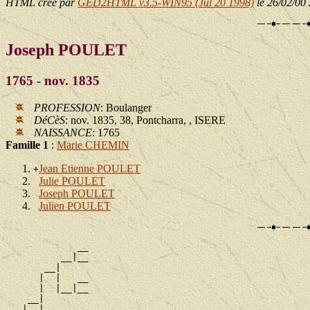
HTML créé par
GED2HTML v3.5-WIN95 (Jul 20 1998)
le 26/02/00
Joseph POULET
1765 - nov. 1835
PROFESSION
: Boulanger
DéCèS
: nov. 1835, 38, Pontcharra, , ISERE
NAISSANCE
: 1765
Famille 1
:
Marie CHEMIN
Jean Etienne POULET
+
Julie POULET
Joseph POULET
Julien POULET
             __

          __|__

       __|

      |  |   __

      |  |__|__

    __|

   |  |      __
