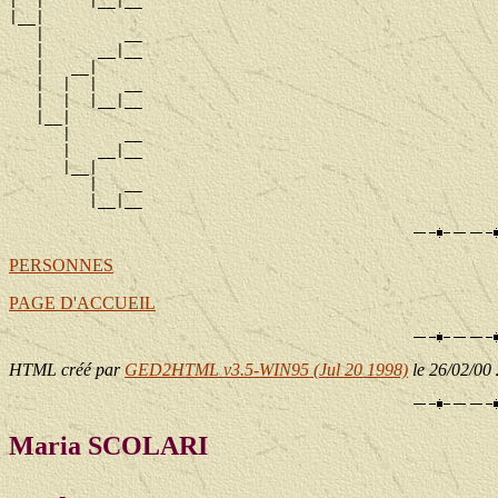
|  |     |__|__

|__|

   |         __

   |      __|__

   |   __|

   |  |  |   __

   |  |  |__|__

   |__|

      |      __

      |   __|__

      |__|

         |   __

PERSONNES
PAGE D'ACCUEIL
HTML créé par
GED2HTML v3.5-WIN95 (Jul 20 1998)
le 26/02/00
Maria SCOLARI
____ - ____