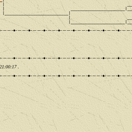
 |                                                    __

 |                            _______________________|__

 |___________________________|

                             |                        __

 21:00:17
.