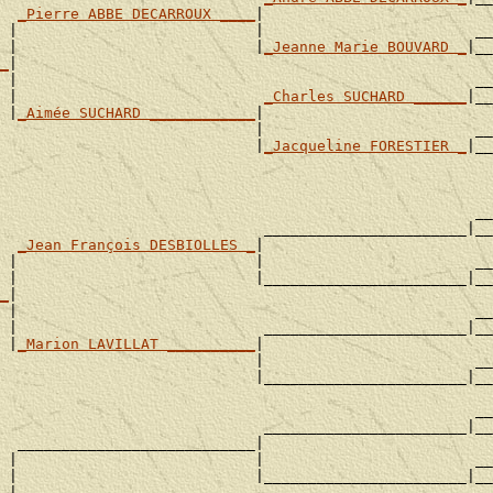
  
_Pierre ABBE DECARROUX ____
|

 |                           |                        __

 |                           |
_Jeanne Marie BOUVARD _
|__

_
|

 |                                                    __

 |                            
_Charles SUCHARD ______
|__

 |
_Aimée SUCHARD ____________
|

                             |                        __

                             |
_Jacqueline FORESTIER _
|__

                                                      __

                              _______________________|__

  
_Jean François DESBIOLLES _
|

 |                           |                        __

 |                           |_______________________|__

_
|

 |                                                    __

 |                            _______________________|__

 |
_Marion LAVILLAT __________
|

                             |                        __

                             |_______________________|__

                                                      __

                              _______________________|__

  ___________________________|

 |                           |                        __

 |                           |_______________________|__

_
|
