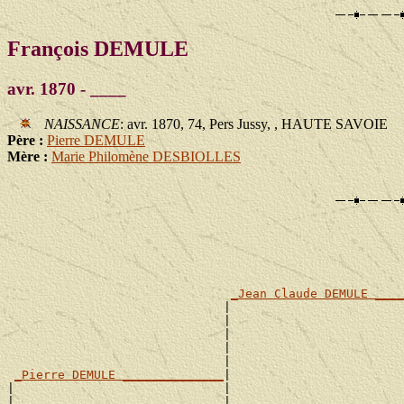
François DEMULE
avr. 1870 - ____
NAISSANCE
: avr. 1870, 74, Pers Jussy, , HAUTE SAVOIE
Père :
Pierre DEMULE
Mère :
Marie Philomène DESBIOLLES
                                                       
                                                       
                                                       
_Jean Claude DEMULE ____
                              |                        
                              |                        
                              |                        
                              |                        
                              |                        
_Pierre DEMULE ______________
|

|                             |                        
|                             |                        