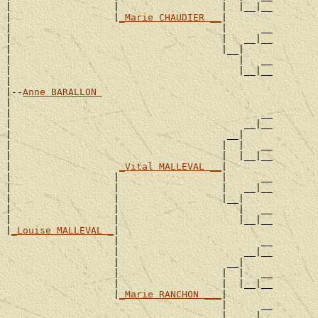
|                  |                  |  |__|__

|                  |
_Marie CHAUDIER __
|

|                                     |      __

|                                     |   __|__

|                                     |__|

|                                        |   __

|                                        |__|__

|

|--
Anne BARALLON 
|

|                                            __

|                                         __|__

|                                      __|

|                                     |  |   __

|                                     |  |__|__

|                   
_Vital MALLEVAL __
|

|                  |                  |      __

|                  |                  |   __|__

|                  |                  |__|

|                  |                     |   __

|                  |                     |__|__

|
_Louise MALLEVAL _
|

                   |                         __

                   |                      __|__

                   |                   __|

                   |                  |  |   __

                   |                  |  |__|__

                   |
_Marie RANCHON ___
|

                                      |      __

                                      |   __|__
