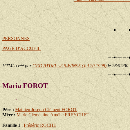
                                                       
                                                       
                                                       
                                                       
PERSONNES
PAGE D'ACCUEIL
HTML créé par
GED2HTML v3.5-WIN95 (Jul 20 1998)
le 26/02/00
Maria FOROT
____ - ____
Père :
Mathieu Joseph Clément FOROT
Mère :
Marie Clémentine Amélie FREYCHET
Famille 1
:
Frédéric ROCHE