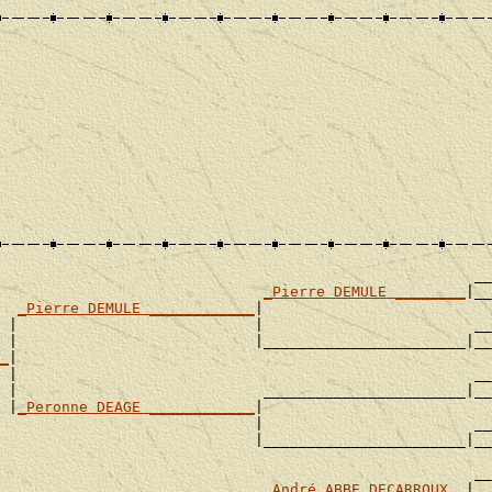
                                                      __

_Pierre DEMULE ________
|__

_Pierre DEMULE ____________
|

 |                           |                        __

 |                           |_______________________|__

_
|

 |                                                    __

 |                            _______________________|__

 |
_Peronne DEAGE ____________
|

                             |                        __

                             |_______________________|__

                                                      __

                              
_André ABBE DECARROUX _
|__
