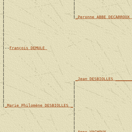
|                             |                        
|                             |                        
|                             |                        
|                             |
_Peronne ABBE DECARROUX 
|                                                      
|                                                      
|                                                      
|                                                      
|                                                      
|

|--
François DEMULE 
|

|                                                      
|                                                      
|                                                      
|                                                      
|                                                      
|                              
_Jean DESBIOLLES _______
|                             |                        
|                             |                        
|                             |                        
|                             |                        
|                             |                        
|
_Marie Philomène DESBIOLLES _
|

                              |                        
                              |                        
                              |                        
                              |                        
                              |                        
                              |
_Anne VACHOUX __________