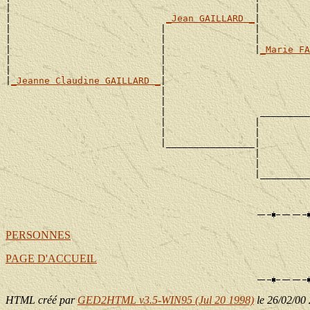
|                                            |         
|                            
_Jean GAILLARD _
|

|                           |                |         
|                           |                |         
|                           |                |
_Marie FA
|                           |                          
|                           |                          
|
_Jeanne Claudine GAILLARD _
|

                            |                          
                            |                          
                            |                 _________
                            |                |         
                            |                |         
                            |________________|

                                             |         
                                             |         
                                             |_________
                                                       
PERSONNES
PAGE D'ACCUEIL
HTML créé par
GED2HTML v3.5-WIN95 (Jul 20 1998)
le 26/02/00