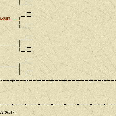
         |__|__

             __

          __|__

LQUET ___
|

         |   __

         |__|__

             __

          __|__

_________|

         |   __

         |__|__

             __

          __|__

_________|

         |   __

 21:00:17
.