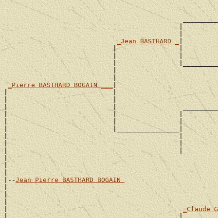
                                                       
                                                       
                                              _________
                                             |         
                                             |         
_Jean BASTHARD _
|

                            |                |         
                            |                |         
                            |                |_________
                            |                          
                            |                          
_Pierre BASTHARD BOGAIN ___
|

|                           |                          
|                           |                          
|                           |                 _________
|                           |                |         
|                           |                |         
|                           |________________|

|                                            |         
|                                            |         
|                                            |_________
|                                                      
|                                                      
|

|--
Jean Pierre BASTHARD BOGAIN 
|

|                                                      
|                                                      
|                                             
_Claude G
|                                            |         