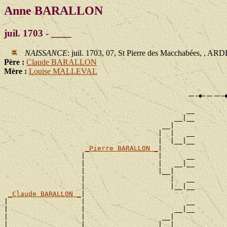
Anne BARALLON
juil. 1703 - ____
NAISSANCE
: juil. 1703, 07, St Pierre des Macchabées, , A
Père :
Claude BARALLON
Mère :
Louise MALLEVAL
                                             __

                                          __|__

                                       __|

                                      |  |   __

                                      |  |__|__

_Pierre BARALLON _
|

                   |                  |      __

                   |                  |   __|__

                   |                  |__|

                   |                     |   __

                   |                     |__|__

_Claude BARALLON _
|

|                  |                         __

|                  |                      __|__

|                  |                   __|

|                  |                  |  |   __
