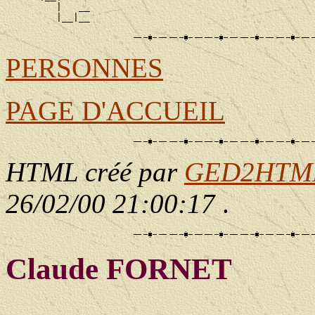
         |   __

PERSONNES
PAGE D'ACCUEIL
HTML créé par
GED2HTML 
26/02/00 21:00:17
.
Claude FORNET