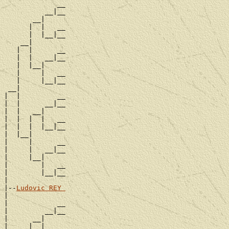
             __

          __|__

       __|

      |  |   __

      |  |__|__

    __|

   |  |      __

   |  |   __|__

   |  |__|

   |     |   __

   |     |__|__

 __|

|  |         __

|  |      __|__

|  |   __|

|  |  |  |   __

|  |  |  |__|__

|  |__|

|     |      __

|     |   __|__

|     |__|

|        |   __

|        |__|__

|

|--
Ludovic REY 
|

|            __

|         __|__

|      __|

|     |  |   __
