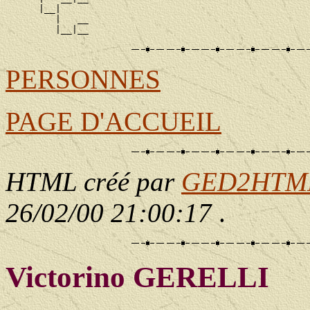
      |__|

         |   __

PERSONNES
PAGE D'ACCUEIL
HTML créé par
GED2HTML 
26/02/00 21:00:17
.
Victorino GERELLI