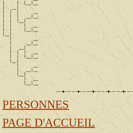
|     |  |__|__

|   __|

|  |  |      __

|  |  |   __|__

|  |  |__|

|  |     |   __

|  |     |__|__

|__|

   |         __

   |      __|__

   |   __|

   |  |  |   __

   |  |  |__|__

   |__|

      |      __

      |   __|__

      |__|

         |   __

PERSONNES
PAGE D'ACCUEIL