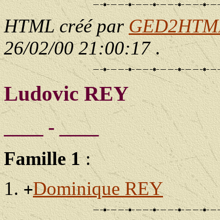
HTML créé par
GED2HTML 
26/02/00 21:00:17
.
Ludovic REY
____ - ____
Famille 1
:
Dominique REY
+