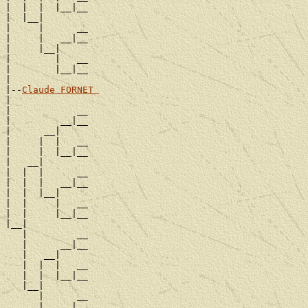
|  |  |  |__|__

|  |__|

|     |      __

|     |   __|__

|     |__|

|        |   __

|        |__|__

|

|--
Claude FORNET 
|

|            __

|         __|__

|      __|

|     |  |   __

|     |  |__|__

|   __|

|  |  |      __

|  |  |   __|__

|  |  |__|

|  |     |   __

|  |     |__|__

|__|

   |         __

   |      __|__

   |   __|

   |  |  |   __

   |  |  |__|__

   |__|

      |      __

      |   __|__
