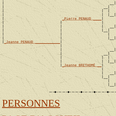
|                                                   __|
|                                                __|

|                                               |  |   
|                                               |  |__|
|                            
_Pierre PENAUD ____
|

|                           |                   |      
|                           |                   |   __|
|                           |                   |__|

|                           |                      |   
|                           |                      |__|
|
_Jeanne PENAUD ____________
|

                            |                          
                            |                       __|
                            |                    __|

                            |                   |  |   
                            |                   |  |__|
                            |
_Jeanne BRETHOMÉ __
|

                                                |      
                                                |   __|
                                                |__|

                                                   |   
PERSONNES