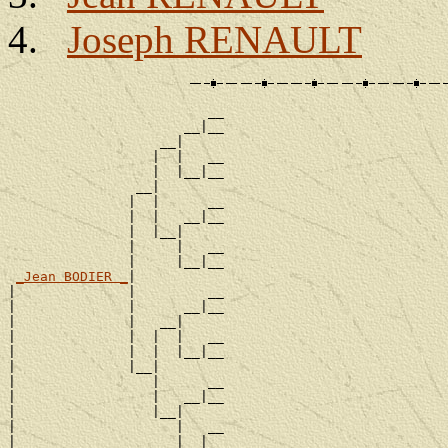
Joseph RENAULT
                         __

                      __|__

                   __|

                  |  |   __

                  |  |__|__

                __|

               |  |      __

               |  |   __|__

               |  |__|

               |     |   __

               |     |__|__

_Jean BODIER _
|

|              |         __

|              |      __|__

|              |   __|

|              |  |  |   __

|              |  |  |__|__

|              |__|

|                 |      __

|                 |   __|__

|                 |__|

|                    |   __

|                    |__|__
