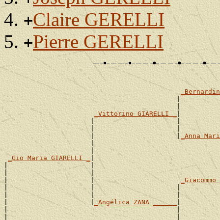
Claire GERELLI
+
Pierre GERELLI
+
_Bernardin
                                            |          
                                            |          
_Vittorino GIARELLI _
|

                      |                     |          
                      |                     |          
                      |                     |
_Anna Mari
                      |                                
                      |                                
_Gio Maria GIARELLI _
|

|                     |                                
|                     |                                
|                     |                      
_Giacommo 
|                     |                     |          
|                     |                     |          
|                     |
_Angélica ZANA ______
|

|                                           |          
|                                           |          