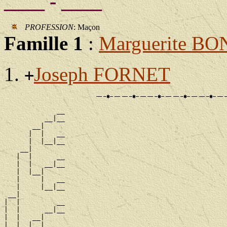
____ - ____
PROFESSION
: Maçon
Famille 1
:
Marguerite B
Joseph FORNET
+
             __

          __|__

       __|

      |  |   __

      |  |__|__

    __|

   |  |      __

   |  |   __|__

   |  |__|

   |     |   __

   |     |__|__

 __|

|  |         __

|  |      __|__

|  |   __|

|  |  |  |   __
