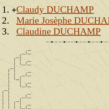
Claudy DUCHAMP
+
Marie Josèphe DUCH
Claudine DUCHAMP
             __

          __|__

       __|

      |  |   __

      |  |__|__

    __|

   |  |      __

   |  |   __|__

   |  |__|

   |     |   __

   |     |__|__

 __|

|  |         __

|  |      __|__

|  |   __|

|  |  |  |   __

|  |  |  |__|__
