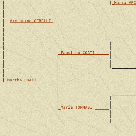
|                                           |
_Maria VEC
|                                                      
|                                                      
|

|--
Victorino GERELLI 
|

|                                                      
|                                                      
|                                            __________
|                                           |          
|                                           |          
|                      
_Faustino COATI _____
|

|                     |                     |          
|                     |                     |          
|                     |                     |__________
|                     |                                
|                     |                                
|
_Martha COATI _______
|

                      |                                
                      |                                
                      |                      __________
                      |                     |          
                      |                     |          
                      |
_Maria TOMMASI ______
|

                                            |          
                                            |          
                                            |__________
                                                       