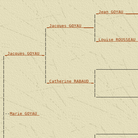
                                                       
                                                       
_Jean GOYAU _____
                                     |                 
                                     |                 
_Jacques GOYAU ____
|

                 |                   |                 
                 |                   |                 
                 |                   |
_Louise ROUSSEAU 
                 |                                     
                 |                                     
_Jacques GOYAU _
|

|                |                                     
|                |                                     
|                |                    _________________
|                |                   |                 
|                |                   |                 
|                |
_Catherine RABAUD _
|

|                                    |                 
|                                    |                 
|                                    |_________________
|                                                      
|                                                      
|

|--
Marie GOYAU 
|

|                                                      
|                                                      
|                                     _________________
|                                    |                 