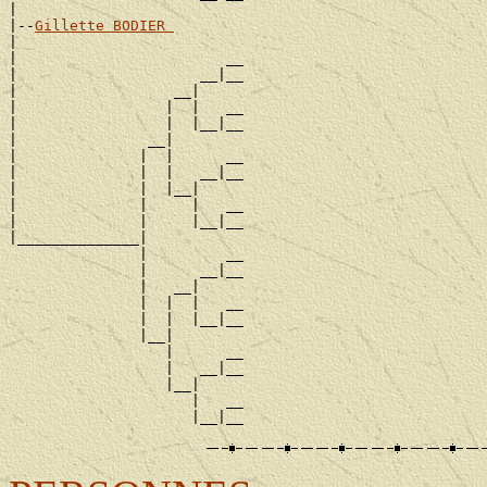
|

|--
Gillette BODIER 
|

|                        __

|                     __|__

|                  __|

|                 |  |   __

|                 |  |__|__

|               __|

|              |  |      __

|              |  |   __|__

|              |  |__|

|              |     |   __

|              |     |__|__

|______________|

               |         __

               |      __|__

               |   __|

               |  |  |   __

               |  |  |__|__

               |__|

                  |      __

                  |   __|__

                  |__|

                     |   __
