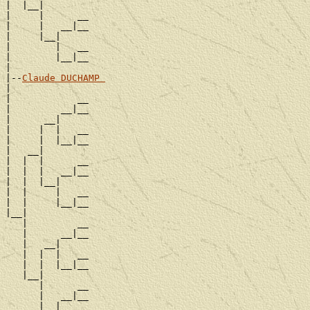
|  |__|

|     |      __

|     |   __|__

|     |__|

|        |   __

|        |__|__

|

|--
Claude DUCHAMP 
|

|            __

|         __|__

|      __|

|     |  |   __

|     |  |__|__

|   __|

|  |  |      __

|  |  |   __|__

|  |  |__|

|  |     |   __

|  |     |__|__

|__|

   |         __

   |      __|__

   |   __|

   |  |  |   __

   |  |  |__|__

   |__|

      |      __

      |   __|__

      |__|
