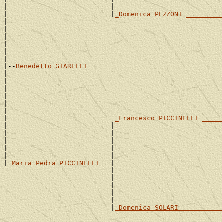
|                          |                           
|                          |
_Domenica PEZZONI _________
|                                                      
|                                                      
|                                                      
|                                                      
|                                                      
|

|--
Benedetto GIARELLI 
|

|                                                      
|                                                      
|                                                      
|                                                      
|                                                      
|                           
_Francesco PICCINELLI _____
|                          |                           
|                          |                           
|                          |                           
|                          |                           
|                          |                           
|
_Maria Pedra PICCINELLI __
|

                           |                           
                           |                           
                           |                           
                           |                           
                           |                           
                           |
_Domenica SOLARI __________
                                                       