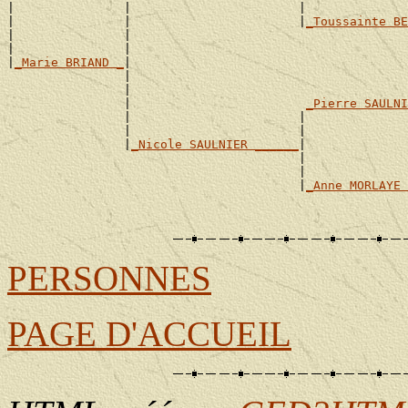
|               |                       |              
|               |                       |
_Toussainte BE
|               |                                      
|               |                                      
|
_Marie BRIAND _
|

                |                                      
                |                                      
                |                        
_Pierre SAULNI
                |                       |              
                |                       |              
                |
_Nicole SAULNIER ______
|

                                        |              
                                        |              
                                        |
_Anne MORLAYE 
                                                       
                                                       
PERSONNES
PAGE D'ACCUEIL