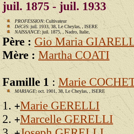
juil. 1875 - juil. 1933
PROFESSION
: Cultivateur
DéCèS
: juil. 1933, 38, Le Cheylas, , ISERE
NAISSANCE
: juil. 1875, , Nadro, Italie,
Père :
Gio Maria GIARELL
Mère :
Martha COATI
Famille 1
:
Marie COCHE
MARIAGE
: oct. 1901, 38, Le Cheylas, , ISERE
Marie GERELLI
+
Marcelle GERELLI
+
Joseph GERELLI
+