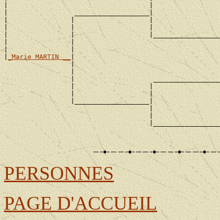
|                                    |                 
|                 ___________________|

|                |                   |                 
|                |                   |                 
|                |                   |_________________
|                |                                     
|                |                                     
|
_Marie MARTIN __
|

                 |                                     
                 |                                     
                 |                    _________________
                 |                   |                 
                 |                   |                 
                 |___________________|

                                     |                 
                                     |                 
                                     |_________________
                                                       
PERSONNES
PAGE D'ACCUEIL