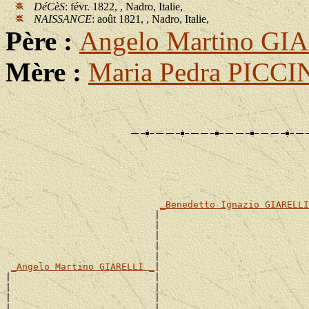
DéCèS
: févr. 1822, , Nadro, Italie,
NAISSANCE
: août 1821, , Nadro, Italie,
Père :
Angelo Martino GI
Mère :
Maria Pedra PICC
                                                       
                                                       
_Benedetto Ignazio GIARELLI
                           |                           
                           |                           
                           |                           
                           |                           
                           |                           
_Angelo Martino GIARELLI _
|

|                          |                           
|                          |                           
|                          |                           
|                          |                           