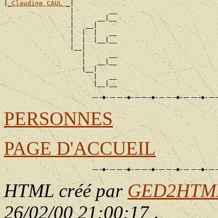
|
_Claudine CAUL _
|

                 |         __

                 |      __|__

                 |   __|

                 |  |  |   __

                 |  |  |__|__

                 |__|

                    |      __

                    |   __|__

                    |__|

                       |   __

PERSONNES
PAGE D'ACCUEIL
HTML créé par
GED2HTML 
26/02/00 21:00:17
.