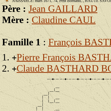
NAISSANCE
: mars 1671, 74, Petit Bornand, , HAUTE SAVO
Père :
Jean GAILLARD
Mère :
Claudine CAUL
Famille 1
:
François BA
Pierre François BAS
+
Claude BASTHARD B
+
                           __

                        __|__

                     __|

                    |  |   __

                    |  |__|__

                  __|

                 |  |      __
