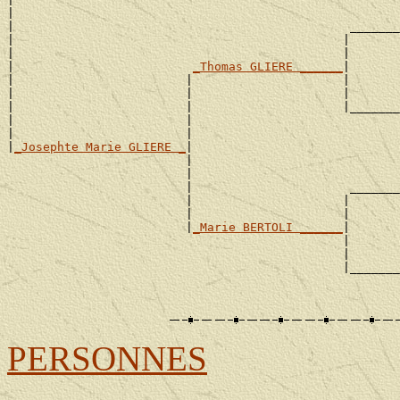
|                                                      
|                                               _______
|                                              |       
|                                              |       
|                         
_Thomas GLIERE ______
|

|                        |                     |       
|                        |                     |       
|                        |                     |_______
|                        |                             
|                        |                             
|
_Josephte Marie GLIERE _
|

                         |                             
                         |                             
                         |                      _______
                         |                     |       
                         |                     |       
                         |
_Marie BERTOLI ______
|

                                               |       
                                               |       
                                               |_______
                                                       
PERSONNES