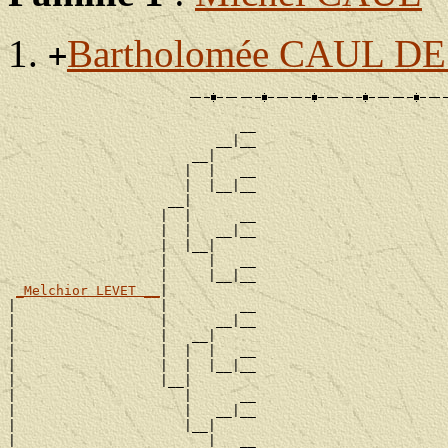
Bartholomée CAUL D
+
                             __

                          __|__

                       __|

                      |  |   __

                      |  |__|__

                    __|

                   |  |      __

                   |  |   __|__

                   |  |__|

                   |     |   __

                   |     |__|__

_Melchior LEVET __
|

|                  |         __

|                  |      __|__

|                  |   __|

|                  |  |  |   __

|                  |  |  |__|__

|                  |__|

|                     |      __

|                     |   __|__

|                     |__|

|                        |   __
