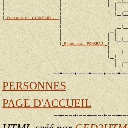
|                        |                    |   __|__

|                        |                    |__|

|                        |                       |   __

|                        |                       |__|__

|
_Eustachine GARNIGUEUL _
|

                         |                           __

                         |                        __|__

                         |                     __|

                         |                    |  |   __

                         |                    |  |__|__

                         |
_Françoise PONSEAU _
|

                                              |      __

                                              |   __|__

                                              |__|

                                                 |   __

PERSONNES
PAGE D'ACCUEIL
HTML créé par
GED2HTML 