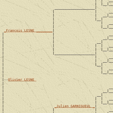
                                              |  |   __

                                              |  |__|__

                          ____________________|

                         |                    |      __

                         |                    |   __|__

                         |                    |__|

                         |                       |   __

                         |                       |__|__

_François LESNE ________
|

|                        |                           __

|                        |                        __|__

|                        |                     __|

|                        |                    |  |   __

|                        |                    |  |__|__

|                        |____________________|

|                                             |      __

|                                             |   __|__

|                                             |__|

|                                                |   __

|                                                |__|__

|

|--
Olivier LESNE 
|

|                                                    __

|                                                 __|__

|                                              __|

|                                             |  |   __

|                                             |  |__|__

|                         
_Julien GARNIGUEUL _
|

|                        |                    |      __
