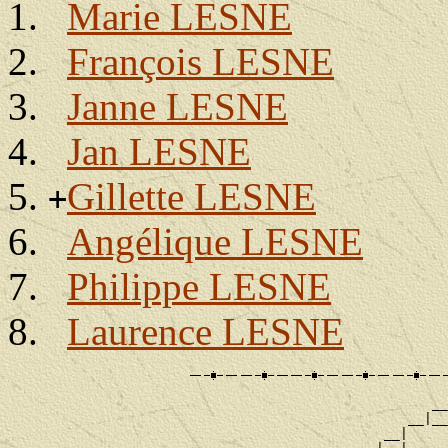
Marie LESNE
François LESNE
Janne LESNE
Jan LESNE
Gillette LESNE
+
Angélique LESNE
Philippe LESNE
Laurence LESNE
                                                     __

                                                  __|__

                                               __|
