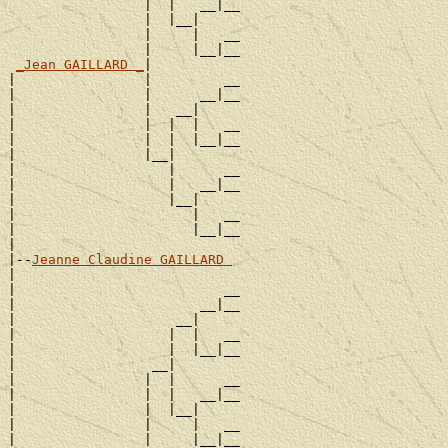
                 |  |   __|__

                 |  |__|

                 |     |   __

                 |     |__|__

_Jean GAILLARD _
|

|                |         __

|                |      __|__

|                |   __|

|                |  |  |   __

|                |  |  |__|__

|                |__|

|                   |      __

|                   |   __|__

|                   |__|

|                      |   __

|                      |__|__

|

|--
Jeanne Claudine GAILLARD 
|

|                          __

|                       __|__

|                    __|

|                   |  |   __

|                   |  |__|__

|                 __|

|                |  |      __

|                |  |   __|__

|                |  |__|

|                |     |   __

|                |     |__|__
