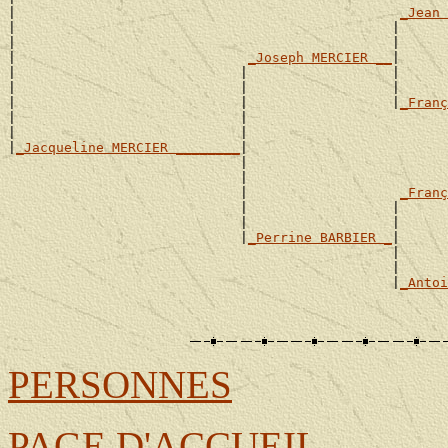
|                                                
_Jean 
|                                               |      
|                                               |      
|                             
_Joseph MERCIER __
|

|                            |                  |      
|                            |                  |      
|                            |                  |
_Franç
|                            |                         
|                            |                         
|
_Jacqueline MERCIER ________
|

                             |                         
                             |                         
                             |                   
_Franç
                             |                  |      
                             |                  |      
                             |
_Perrine BARBIER _
|

                                                |      
                                                |      
                                                |
_Antoi
                                                       
                                                       
PERSONNES
PAGE D'ACCUEIL