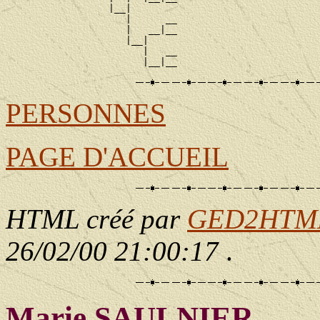
                  |__|

                     |      __

                     |   __|__

                     |__|

                        |   __

PERSONNES
PAGE D'ACCUEIL
HTML créé par
GED2HTML 
26/02/00 21:00:17
.
Marie SAULNIER