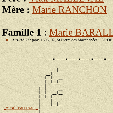
Mère :
Marie RANCHON
Famille 1
:
Marie BARAL
MARIAGE
: janv. 1695, 07, St Pierre des Macchabées, , AR
                            __

                         __|__

                      __|

                     |  |   __

                     |  |__|__

                   __|

                  |  |      __

                  |  |   __|__

                  |  |__|

                  |     |   __

                  |     |__|__

_Vital MALLEVAL _
|

|                 |         __
