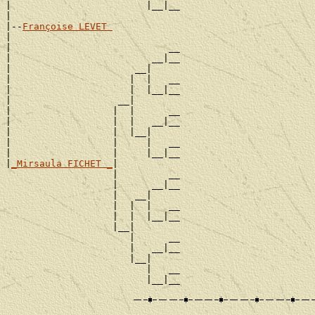
|                        |__|__

|

|--
Françoise LEVET 
|

|                            __

|                         __|__

|                      __|

|                     |  |   __

|                     |  |__|__

|                   __|

|                  |  |      __

|                  |  |   __|__

|                  |  |__|

|                  |     |   __

|                  |     |__|__

|
_Mirsaula FICHET _
|

                   |         __

                   |      __|__

                   |   __|

                   |  |  |   __

                   |  |  |__|__

                   |__|

                      |      __

                      |   __|__

                      |__|

                         |   __
