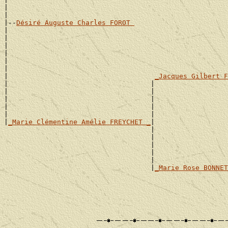
|                                                      
|

|--
Désiré Auguste Charles FOROT 
|

|                                                      
|                                                      
|                                                      
|                                                      
|                                                      
|                                    
_Jacques Gilbert F
|                                   |                  
|                                   |                  
|                                   |                  
|                                   |                  
|                                   |                  
|
_Marie Clémentine Amélie FREYCHET _
|

                                    |                  
                                    |                  
                                    |                  
                                    |                  
                                    |                  
                                    |
_Marie Rose BONNET
                                                       
                                                       
                                                       
                                                       