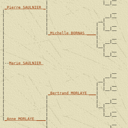
                   |                        |__|__

_Pierre SAULNIER _
|

|                  |                            __

|                  |                         __|__

|                  |                      __|

|                  |                     |  |   __

|                  |                     |  |__|__

|                  |
_Michelle BORNAS ____
|

|                                        |      __

|                                        |   __|__

|                                        |__|

|                                           |   __

|                                           |__|__

|

|--
Marie SAULNIER 
|

|                                               __

|                                            __|__

|                                         __|

|                                        |  |   __

|                                        |  |__|__

|                   
_Bertrand MORLAYE ___
|

|                  |                     |      __

|                  |                     |   __|__

|                  |                     |__|

|                  |                        |   __

|                  |                        |__|__

|
_Anne MORLAYE ____
|

                   |                            __

                   |                         __|__
