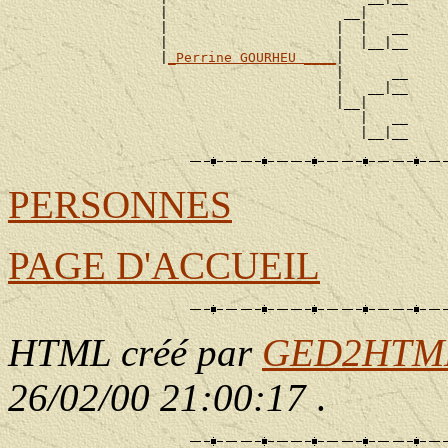
                   |                      __|

                   |                     |  |   __

                   |                     |  |__|__

                   |
_Perrine GOURHEU ____
|

                                         |      __

                                         |   __|__

                                         |__|

                                            |   __

PERSONNES
PAGE D'ACCUEIL
HTML créé par
GED2HTML 
26/02/00 21:00:17
.