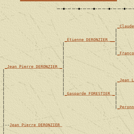
                                                       
                                                       
_Claude
                                               |       
                                               |       
_Etienne DERONZIER __
|

                         |                     |       
                         |                     |       
                         |                     |
_Franço
                         |                             
                         |                             
_Jean Pierre DERONZIER _
|

|                        |                             
|                        |                             
|                        |                      
_Jean L
|                        |                     |       
|                        |                     |       
|                        |
_Gasparde FORESTIER _
|

|                                              |       
|                                              |       
|                                              |
_Peronn
|                                                      
|                                                      
|

|--
Jean Pierre DERONZIER 
|

|                                                      