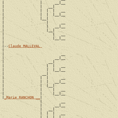
|                 |      __|__

|                 |   __|

|                 |  |  |   __

|                 |  |  |__|__

|                 |__|

|                    |      __

|                    |   __|__

|                    |__|

|                       |   __

|                       |__|__

|

|--
Claude MALLEVAL 
|

|                           __

|                        __|__

|                     __|

|                    |  |   __

|                    |  |__|__

|                  __|

|                 |  |      __

|                 |  |   __|__

|                 |  |__|

|                 |     |   __

|                 |     |__|__

|
_Marie RANCHON __
|

                  |         __

                  |      __|__

                  |   __|

                  |  |  |   __

                  |  |  |__|__
