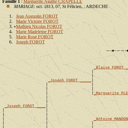
Famille 1
:
Marguerite Agathe CHAPELLE
MARIAGE
: oct. 1813, 07, St Félicien, , ARDECHE
Jean Augustin FOROT
Marie Victoire FOROT
Mathieu Nicolas FOROT
+
Marie Madeleine FOROT
Marie Rose FOROT
Joseph FOROT
_Blaise FOROT _
                                       |               
                                       |               
_Joseph FOROT _____
|

                   |                   |               
                   |                   |               
                   |                   |
_Marguerite PLE
                   |                                   
                   |                                   
_Joseph FOROT ____
|

|                  |                                   
|                  |                                   
|                  |                    
_Antoine MANDON
|                  |                   |               
|                  |                   |               