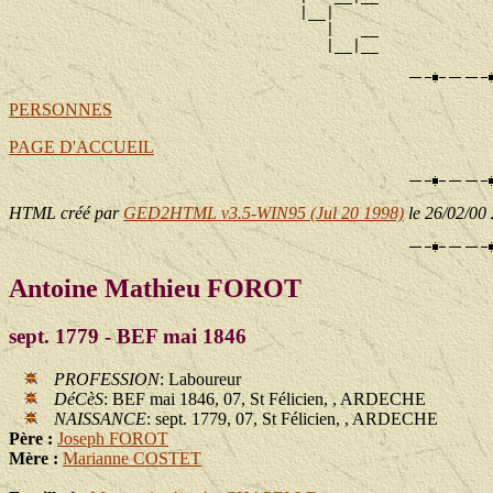
                                 |__|

                                    |   __

PERSONNES
PAGE D'ACCUEIL
HTML créé par
GED2HTML v3.5-WIN95 (Jul 20 1998)
le 26/02/00
Antoine Mathieu FOROT
sept. 1779 - BEF mai 1846
PROFESSION
: Laboureur
DéCèS
: BEF mai 1846, 07, St Félicien, , ARDECHE
NAISSANCE
: sept. 1779, 07, St Félicien, , ARDECHE
Père :
Joseph FOROT
Mère :
Marianne COSTET