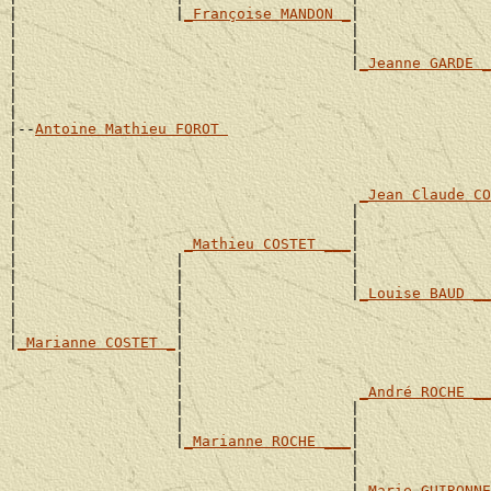
|                  |
_Françoise MANDON _
|

|                                      |               
|                                      |               
|                                      |
_Jeanne GARDE _
|                                                      
|                                                      
|

|--
Antoine Mathieu FOROT 
|

|                                                      
|                                                      
|                                       
_Jean Claude CO
|                                      |               
|                                      |               
|                   
_Mathieu COSTET ___
|

|                  |                   |               
|                  |                   |               
|                  |                   |
_Louise BAUD __
|                  |                                   
|                  |                                   
|
_Marianne COSTET _
|

                   |                                   
                   |                                   
                   |                    
_André ROCHE __
                   |                   |               
                   |                   |               
                   |
_Marianne ROCHE ___
|

                                       |               
                                       |               
                                       |
_Marie GUIRONNE