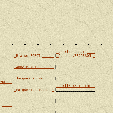
_Charles FOROT ____
+

_Blaise FOROT ______
|
_Jeanne VERCASSON _
______
|

      |                     ___________________

      |
_Anne MEYDIER ______
|___________________

                            ___________________

       
_Jacques PLEYNE ____
|___________________

YNE __
|

      |                     
_Guillaume TOUCHE _
      |
_Marguerite TOUCHE _
|___________________

                            ___________________

       ____________________|___________________

 _____
|

      |                     ___________________

      |____________________|___________________
