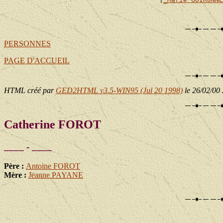
                                                       
                                                       
PERSONNES
PAGE D'ACCUEIL
HTML créé par
GED2HTML v3.5-WIN95 (Jul 20 1998)
le 26/02/00
Catherine FOROT
____ - ____
Père :
Antoine FOROT
Mère :
Jeanne PAYANE