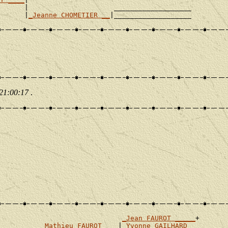
      |                     ___________________

      |
_Jeanne CHOMETIER __
 21:00:17
.
_Jean FAUROT _____
+

_Mathieu FAUROT ___
|
_Yvonne GAILHARD _