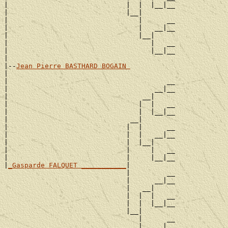
|                             |  |  |__|__

|                             |__|

|                                |      __

|                                |   __|__

|                                |__|

|                                   |   __

|                                   |__|__

|

|--
Jean Pierre BASTHARD BOGAIN 
|

|                                       __

|                                    __|__

|                                 __|

|                                |  |   __

|                                |  |__|__

|                              __|

|                             |  |      __

|                             |  |   __|__

|                             |  |__|

|                             |     |   __

|                             |     |__|__

|
_Gasparde FALQUET ___________
|

                              |         __

                              |      __|__

                              |   __|

                              |  |  |   __

                              |  |  |__|__

                              |__|

                                 |      __

                                 |   __|__
