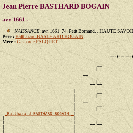
Jean Pierre BASTHARD BOGAIN
avr. 1661 - ____
NAISSANCE
: avr. 1661, 74, Petit Bornand, , HAUTE SAVOI
Père :
Balthazard BASTHARD BOGAIN
Mère :
Gasparde FALQUET
                                        __

                                     __|__

                                  __|

                                 |  |   __

                                 |  |__|__

                               __|

                              |  |      __

                              |  |   __|__

                              |  |__|

                              |     |   __

                              |     |__|__

_Balthazard BASTHARD BOGAIN _
|

|                             |         __

|                             |      __|__

|                             |   __|

|                             |  |  |   __
