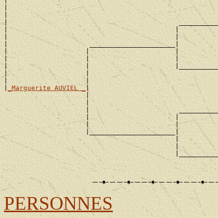
|

|                                                      
|                                                      
|                                            __________
|                                           |          
|                                           |          
|                     ______________________|

|                    |                      |          
|                    |                      |          
|                    |                      |__________
|                    |                                 
|                    |                                 
|
_Marguerite AUVIEL _
|

                     |                                 
                     |                                 
                     |                       __________
                     |                      |          
                     |                      |          
                     |______________________|

                                            |          
                                            |          
                                            |__________
                                                       
PERSONNES