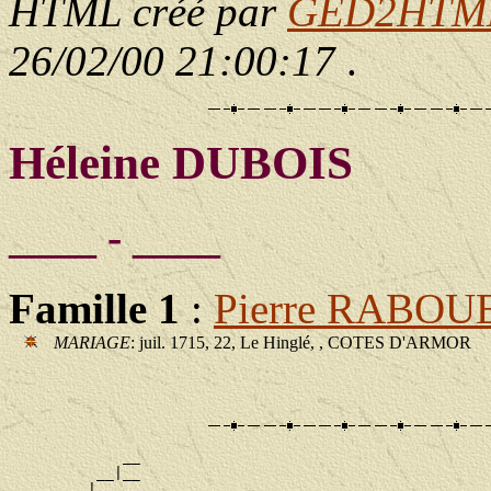
HTML créé par
GED2HTML 
26/02/00 21:00:17
.
Héleine DUBOIS
____ - ____
Famille 1
:
Pierre RABO
MARIAGE
: juil. 1715, 22, Le Hinglé, , COTES D'ARMOR
             __

          __|__

       __|
