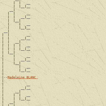
      |  |   __

      |  |__|__

    __|

   |  |      __

   |  |   __|__

   |  |__|

   |     |   __

   |     |__|__

 __|

|  |         __

|  |      __|__

|  |   __|

|  |  |  |   __

|  |  |  |__|__

|  |__|

|     |      __

|     |   __|__

|     |__|

|        |   __

|        |__|__

|

|--
Madeleine BLANC 
|

|            __

|         __|__

|      __|

|     |  |   __

|     |  |__|__

|   __|

|  |  |      __
