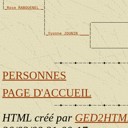
|                 |                                    
|
_Rose RABOUENEL _
|

                  |                                    
                  |                                    
                  |                    ________________
                  |                   |                
                  |                   |                
                  |
_Yvonne JOUNIN ____
|

                                      |                
                                      |                
                                      |________________
                                                       
PERSONNES
PAGE D'ACCUEIL
HTML créé par
GED2HTML 