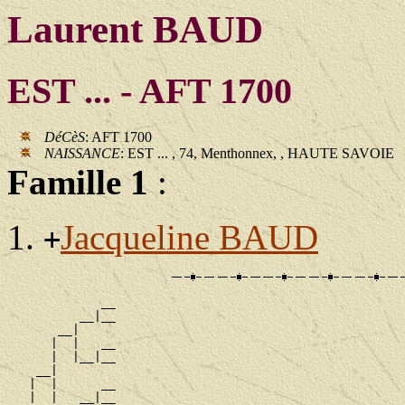
Laurent BAUD
EST ... - AFT 1700
DéCèS
: AFT 1700
NAISSANCE
: EST ... , 74, Menthonnex, , HAUTE SAVOIE
Famille 1
:
Jacqueline BAUD
+
             __

          __|__

       __|

      |  |   __

      |  |__|__

    __|

   |  |      __

   |  |   __|__
