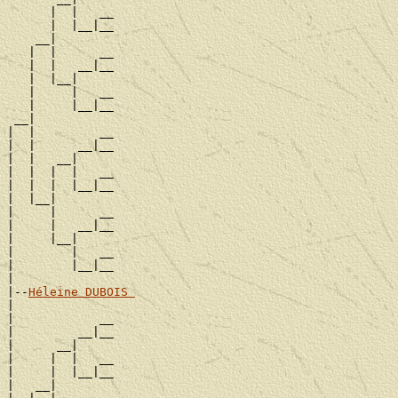
      |  |   __

      |  |__|__

    __|

   |  |      __

   |  |   __|__

   |  |__|

   |     |   __

   |     |__|__

 __|

|  |         __

|  |      __|__

|  |   __|

|  |  |  |   __

|  |  |  |__|__

|  |__|

|     |      __

|     |   __|__

|     |__|

|        |   __

|        |__|__

|

|--
Héleine DUBOIS 
|

|            __

|         __|__

|      __|

|     |  |   __

|     |  |__|__

|   __|
