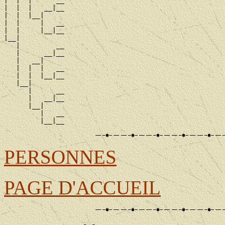
|  |  |      __

|  |  |   __|__

|  |  |__|

|  |     |   __

|  |     |__|__

|__|

   |         __

   |      __|__

   |   __|

   |  |  |   __

   |  |  |__|__

   |__|

      |      __

      |   __|__

      |__|

         |   __

PERSONNES
PAGE D'ACCUEIL