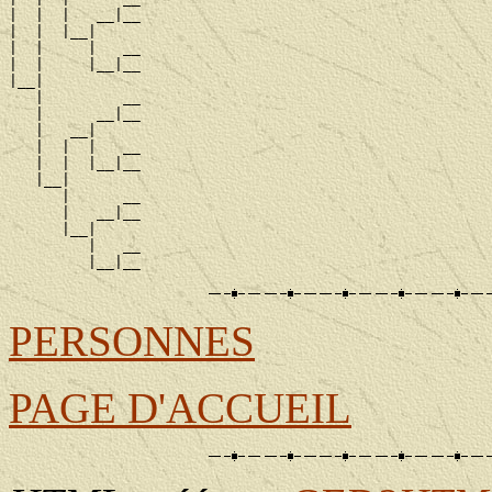
|  |  |   __|__

|  |  |__|

|  |     |   __

|  |     |__|__

|__|

   |         __

   |      __|__

   |   __|

   |  |  |   __

   |  |  |__|__

   |__|

      |      __

      |   __|__

      |__|

         |   __

PERSONNES
PAGE D'ACCUEIL