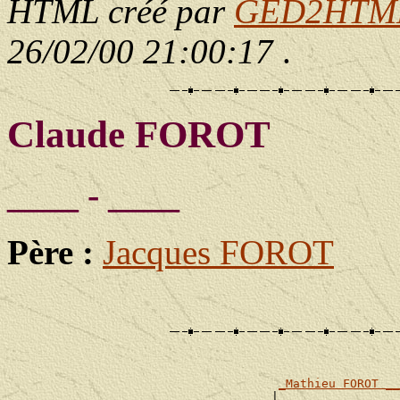
HTML créé par
GED2HTML 
26/02/00 21:00:17
.
Claude FOROT
____ - ____
Père :
Jacques FOROT
_Mathieu FOROT __
                                     |                 