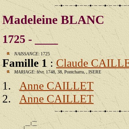
Madeleine BLANC
1725 - ____
NAISSANCE
: 1725
Famille 1
:
Claude CAILL
MARIAGE
: févr. 1748, 38, Pontcharra, , ISERE
Anne CAILLET
Anne CAILLET
             __

          __|__

       __|
