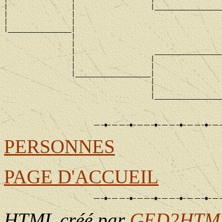
|                |                   |_________________
|                |                                     
|                |                                     
|________________|

                 |                                     
                 |                                     
                 |                    _________________
                 |                   |                 
                 |                   |                 
                 |___________________|

                                     |                 
                                     |                 
                                     |_________________
                                                       
PERSONNES
PAGE D'ACCUEIL
HTML créé par
GED2HTML 