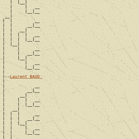
   |  |__|

   |     |   __

   |     |__|__

 __|

|  |         __

|  |      __|__

|  |   __|

|  |  |  |   __

|  |  |  |__|__

|  |__|

|     |      __

|     |   __|__

|     |__|

|        |   __

|        |__|__

|

|--
Laurent BAUD 
|

|            __

|         __|__

|      __|

|     |  |   __

|     |  |__|__

|   __|

|  |  |      __

|  |  |   __|__

|  |  |__|

|  |     |   __

|  |     |__|__

|__|
