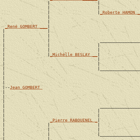
                  |                   |                
                  |                   |                
                  |                   |
_Roberte HAMON _
                  |                                    
                  |                                    
_René GOMBERT ___
|

|                 |                                    
|                 |                                    
|                 |                    ________________
|                 |                   |                
|                 |                   |                
|                 |
_Michèlle BESLAY __
|

|                                     |                
|                                     |                
|                                     |________________
|                                                      
|                                                      
|

|--
Jean GOMBERT 
|

|                                                      
|                                                      
|                                      ________________
|                                     |                
|                                     |                
|                  
_Pierre RABOUENEL _
|

|                 |                   |                
|                 |                   |                
|                 |                   |________________
|                 |                                    