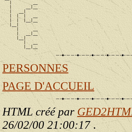
   |         __

   |      __|__

   |   __|

   |  |  |   __

   |  |  |__|__

   |__|

      |      __

      |   __|__

      |__|

         |   __

PERSONNES
PAGE D'ACCUEIL
HTML créé par
GED2HTML 
26/02/00 21:00:17
.