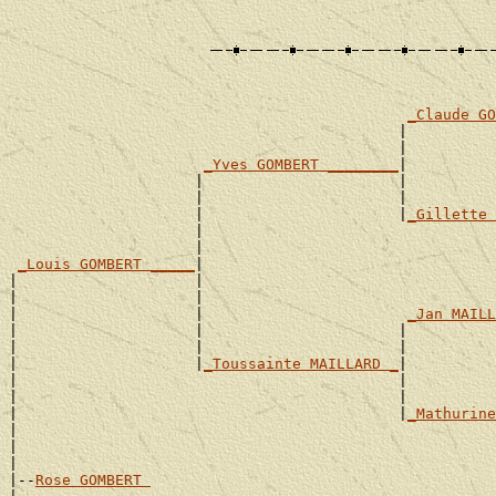
_Claude GO
                                            |          
                                            |          
_Yves GOMBERT ________
|

                     |                      |          
                     |                      |          
                     |                      |
_Gillette 
                     |                                 
                     |                                 
_Louis GOMBERT _____
|

|                    |                                 
|                    |                                 
|                    |                       
_Jan MAILL
|                    |                      |          
|                    |                      |          
|                    |
_Toussainte MAILLARD _
|

|                                           |          
|                                           |          
|                                           |
_Mathurine
|                                                      
|                                                      
|

|--
Rose GOMBERT 