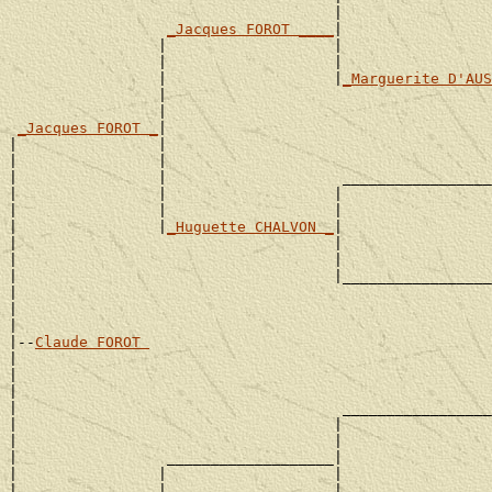
                                     |                 
_Jacques FOROT ____
|

                 |                   |                 
                 |                   |                 
                 |                   |
_Marguerite D'AUS
                 |                                     
                 |                                     
_Jacques FOROT _
|

|                |                                     
|                |                                     
|                |                    _________________
|                |                   |                 
|                |                   |                 
|                |
_Huguette CHALVON _
|

|                                    |                 
|                                    |                 
|                                    |_________________
|                                                      
|                                                      
|

|--
Claude FOROT 
|

|                                                      
|                                                      
|                                     _________________
|                                    |                 
|                                    |                 
|                 ___________________|

|                |                   |                 
|                |                   |                 