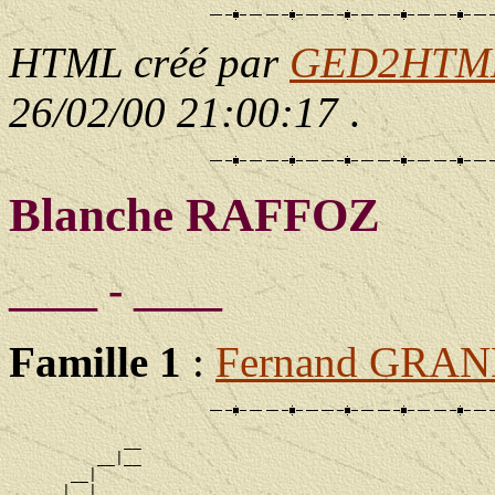
HTML créé par
GED2HTML 
26/02/00 21:00:17
.
Blanche RAFFOZ
____ - ____
Famille 1
:
Fernand GRA
             __

          __|__

       __|

      |  |   __
