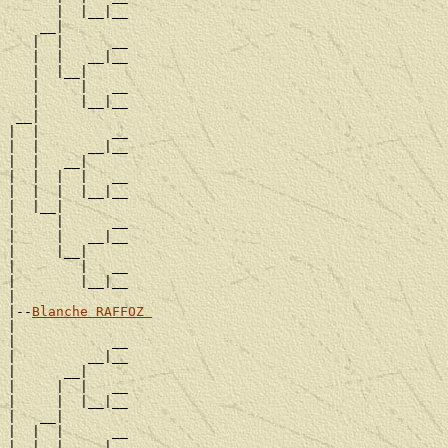
      |  |__|__

    __|

   |  |      __

   |  |   __|__

   |  |__|

   |     |   __

   |     |__|__

 __|

|  |         __

|  |      __|__

|  |   __|

|  |  |  |   __

|  |  |  |__|__

|  |__|

|     |      __

|     |   __|__

|     |__|

|        |   __

|        |__|__

|

|--
Blanche RAFFOZ 
|

|            __

|         __|__

|      __|

|     |  |   __

|     |  |__|__

|   __|

|  |  |      __

|  |  |   __|__
