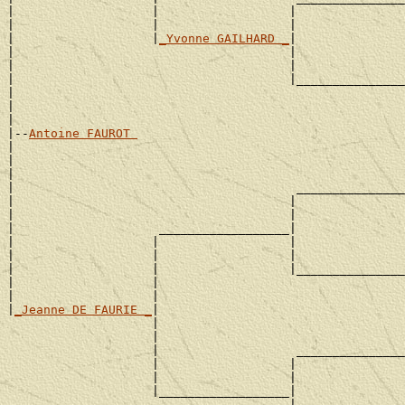
|                   |                  |               
|                   |                  |               
|                   |
_Yvonne GAILHARD _
|

|                                      |               
|                                      |               
|                                      |_______________
|                                                      
|                                                      
|

|--
Antoine FAUROT 
|

|                                                      
|                                                      
|                                       _______________
|                                      |               
|                                      |               
|                    __________________|

|                   |                  |               
|                   |                  |               
|                   |                  |_______________
|                   |                                  
|                   |                                  
|
_Jeanne DE FAURIE _
|

                    |                                  
                    |                                  
                    |                   _______________
                    |                  |               
                    |                  |               
                    |__________________|

                                       |               