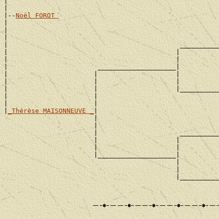
|                                                      
|

|--
Noël FOROT 
|

|                                                      
|                                                      
|                                            __________
|                                           |          
|                                           |          
|                       ____________________|

|                      |                    |          
|                      |                    |          
|                      |                    |__________
|                      |                               
|                      |                               
|
_Thérèse MAISONNEUVE _
|

                       |                               
                       |                               
                       |                     __________
                       |                    |          
                       |                    |          
                       |____________________|

                                            |          
                                            |          
                                            |__________
                                                       