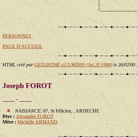
                                       |               
                                       |_______________
                                                       
PERSONNES
PAGE D'ACCUEIL
HTML créé par
GED2HTML v3.5-WIN95 (Jul 20 1998)
le 26/02/00
Joseph FOROT
____ - ____
NAISSANCE
: 07, St Félicien, , ARDECHE
Père :
Alexandre FOROT
Mère :
Michèlle ARMAND