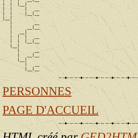
|  |  |__|

|  |     |   __

|  |     |__|__

|__|

   |         __

   |      __|__

   |   __|

   |  |  |   __

   |  |  |__|__

   |__|

      |      __

      |   __|__

      |__|

         |   __

PERSONNES
PAGE D'ACCUEIL
HTML créé par
GED2HTML 