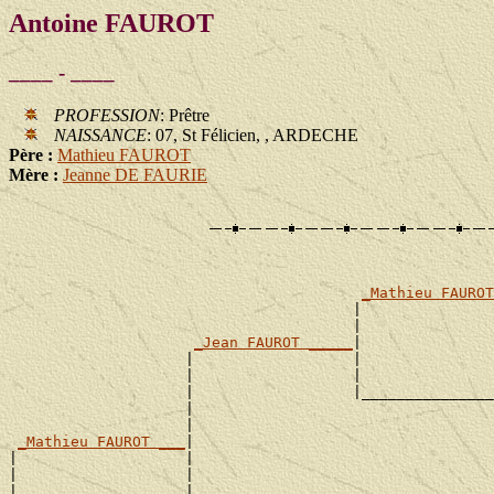
Antoine FAUROT
____ - ____
PROFESSION
: Prêtre
NAISSANCE
: 07, St Félicien, , ARDECHE
Père :
Mathieu FAUROT
Mère :
Jeanne DE FAURIE
_Mathieu FAUROT
                                       |               
                                       |               
_Jean FAUROT _____
|

                    |                  |               
                    |                  |               
                    |                  |_______________
                    |                                  
                    |                                  
_Mathieu FAUROT ___
|

|                   |                                  
|                   |                                  
|                   |                   _______________