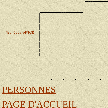
|                                         |            
|                                         |            
|                   ______________________|

|                  |                      |            
|                  |                      |            
|                  |                      |____________
|                  |                                   
|                  |                                   
|
_Michèlle ARMAND _
|

                   |                                   
                   |                                   
                   |                       ____________
                   |                      |            
                   |                      |            
                   |______________________|

                                          |            
                                          |            
                                          |____________
                                                       
PERSONNES
PAGE D'ACCUEIL